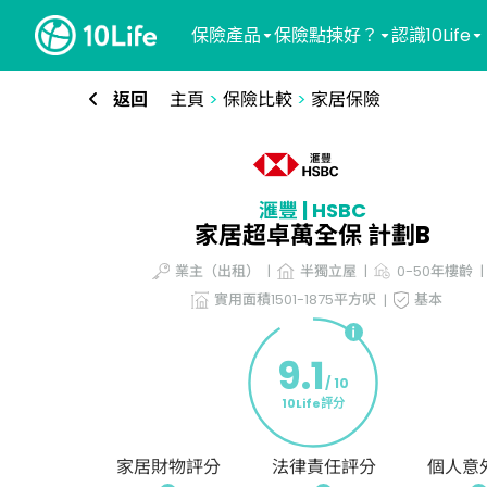
保險產品
保險點揀好？
認識10Life
返回
主頁
>
保險比較
>
家居保險
滙豐 | HSBC
家居超卓萬全保 計劃B
業主（出租）
半獨立屋
0-50年樓齡
實用面積1501-1875平方呎
基本
9.1
/ 10
10Life評分
家居財物評分
法律責任評分
個人意