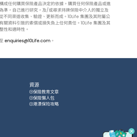
構成任何購買保險產品決定的依據。購買任何保險產品或進
為準，自己進行研究，及/或尋求持牌保險中介人的獨立及
力從不同渠道收集、驗證、更新而成。10Life 集團及其附屬公
資料引致的索償或損失負上任何責任。10Life 集團及其
整性和適時性。
郵至
enquiries@10Life.com
。
資源
保險教育文章
保險懶人包
港漂保险攻略