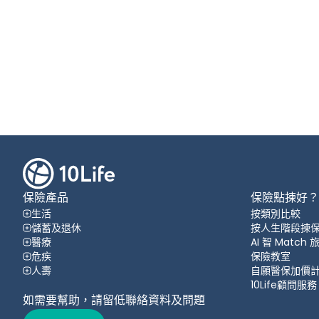
保險產品
保險點揀好？
生活
按類別比較
儲蓄及退休
按人生階段揀
醫療
AI 智 Match
危疾
保險教室
人壽
自願醫保加價
10Life顧問服務
如需要幫助，請留低聯絡資料及問題