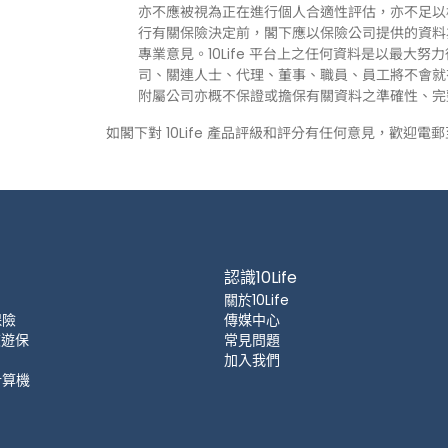
亦不應被視為正在進行個人合適性評估，亦不足以
行有關保險決定前，閣下應以保險公司提供的資料
專業意見。10Life 平台上之任何資料是以最大努
司、關連人士、代理、董事、職員、員工將不會就有關
附屬公司亦概不保證或擔保有關資料之準確性、完
如閣下對 10Life 產品評級和評分有任何意見，歡迎電
認識10Life
關於10Life
保險
傳媒中心
 旅遊保
常見問題
加入我們
計算機