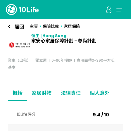
返回
主頁
>
保險比較
>
家居保險
恒生 | Hang Seng
家安心家居保障計劃 - 尊尚計劃
業主（出租）
獨立屋
0-60年樓齡
實用面積0-390平方呎
基本
概括
家居財物
法律責任
個人意外
10Life評分
9.4 / 10