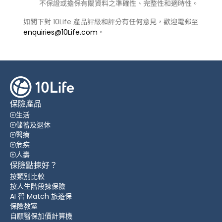
不保證或擔保有關資料之準確性、完整性和適時性。
如閣下對 10Life 產品評級和評分有任何意見，歡迎電郵至
enquiries@10Life.com
。
保險產品
生活
儲蓄及退休
醫療
危疾
人壽
保險點揀好？
按類別比較
按人生階段揀保險
AI 智 Match 旅遊保
保險教室
自願醫保加價計算機