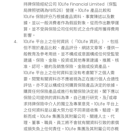
持牌保險經紀公司 10Life Financial Limited（保監
局牌照號碼為FB1526）營運。10Life 產品比較和
10Life 保險評分乃根據產品資料、事實陳述以及數
據，並以一般消費者作為假設對象，從而作出數學運
算，並不受與保險公司任何形式之合作或所獲得費用
影響。
10Life 平台上之任何資訊（「10Life 資訊」），包括
但不限於產品比較、產品評分、網誌文章等，僅供一
般教育及參考用途，並不構成或意圖構成任何受監管
建議、保險、金融、投資或其他專業建議、推薦、核
准、認可、邀約及銷售保險、金融或投資產品。
10Life 平台上之任何資料並沒有考慮閣下之個人需
要，閱覽有關資料亦不應被視為正在進行個人合適性
評估，亦不足以構成任何購買保險產品決定的依據。
購買任何保險產品或進行有關保險決定前，閣下應以
保險公司提供的資料為準，自己進行研究，及/或尋
求持牌保險中介人的獨立及專業意見。10Life 平台上
之任何資料是以最大努力從不同渠道收集、驗證、更
新而成。10Life 集團及其附屬公司、關連人士、代
理、董事、職員、員工將不會就有關資料引致的索償
或損失負上任何責任。10Life 集團及其附屬公司亦概