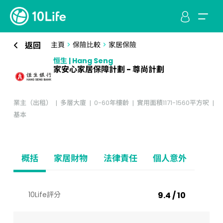
返回
主頁
>
保險比較
>
家居保險
恒生 | Hang Seng
家安心家居保障計劃 - 尊尚計劃
業主（出租）
多層大廈
0-60年樓齡
實用面積1171-1560平方呎
基本
概括
家居財物
法律責任
個人意外
10Life評分
9.4 / 10