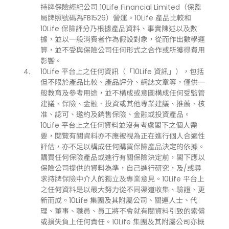
持牌保險經紀公司 10Life Financial Limited（保監
局牌照號碼為FB1526）營運。10Life 產品比較和
10Life 保險評分乃根據產品資料、事實陳述以及數
據，並以一般消費者作為假設對象，從而作出數學運
算，並不受與保險公司任何形式之合作或所獲得費用
影響。
10Life 平台上之任何資訊（「10Life 資訊」），包括
但不限於產品比較、產品評分、網誌文章等，僅供一
般教育及參考用途，並不構成或意圖構成任何受監管
建議、保險、金融、投資或其他專業建議、推薦、核
准、認可、邀約及銷售保險、金融或投資產品。
10Life 平台上之任何資料並沒有考慮閣下之個人需
要，閱覽有關資料亦不應被視為正在進行個人合適性
評估，亦不足以構成任何購買保險產品決定的依據。
購買任何保險產品或進行有關保險決定前，閣下應以
保險公司提供的資料為準，自己進行研究，及/或尋
求持牌保險中介人的獨立及專業意見。10Life 平台上
之任何資料是以最大努力從不同渠道收集、驗證、更
新而成。10Life 集團及其附屬公司、關連人士、代
理、董事、職員、員工將不會就有關資料引致的索償
或損失負上任何責任。10Life 集團及其附屬公司亦概