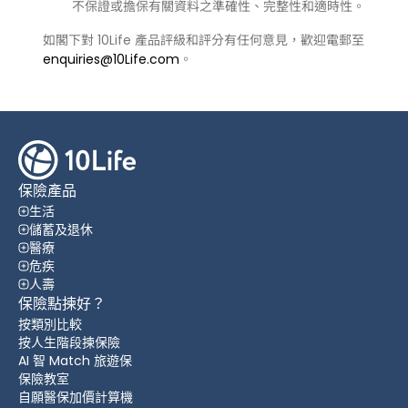
不保證或擔保有關資料之準確性、完整性和適時性。
如閣下對 10Life 產品評級和評分有任何意見，歡迎電郵至
enquiries@10Life.com
。
保險產品
生活
儲蓄及退休
醫療
危疾
人壽
保險點揀好？
按類別比較
按人生階段揀保險
AI 智 Match 旅遊保
保險教室
自願醫保加價計算機