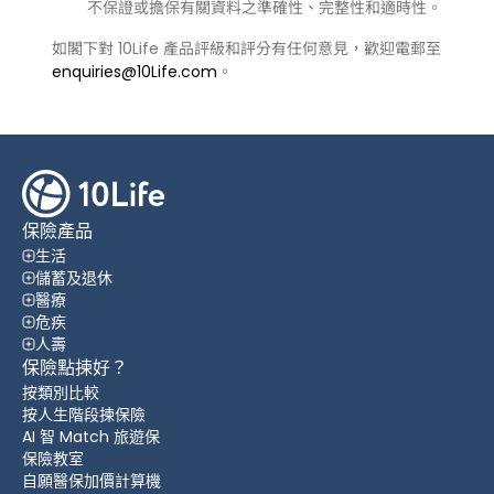
不保證或擔保有關資料之準確性、完整性和適時性。
如閣下對 10Life 產品評級和評分有任何意見，歡迎電郵至
enquiries@10Life.com
。
保險產品
生活
儲蓄及退休
醫療
危疾
人壽
保險點揀好？
按類別比較
按人生階段揀保險
AI 智 Match 旅遊保
保險教室
自願醫保加價計算機