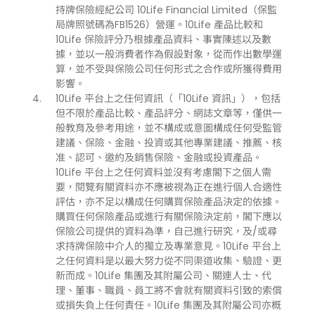
持牌保險經紀公司 10Life Financial Limited（保監
局牌照號碼為FB1526）營運。10Life 產品比較和
10Life 保險評分乃根據產品資料、事實陳述以及數
據，並以一般消費者作為假設對象，從而作出數學運
算，並不受與保險公司任何形式之合作或所獲得費用
影響。
10Life 平台上之任何資訊（「10Life 資訊」），包括
但不限於產品比較、產品評分、網誌文章等，僅供一
般教育及參考用途，並不構成或意圖構成任何受監管
建議、保險、金融、投資或其他專業建議、推薦、核
准、認可、邀約及銷售保險、金融或投資產品。
10Life 平台上之任何資料並沒有考慮閣下之個人需
要，閱覽有關資料亦不應被視為正在進行個人合適性
評估，亦不足以構成任何購買保險產品決定的依據。
購買任何保險產品或進行有關保險決定前，閣下應以
保險公司提供的資料為準，自己進行研究，及/或尋
求持牌保險中介人的獨立及專業意見。10Life 平台上
之任何資料是以最大努力從不同渠道收集、驗證、更
新而成。10Life 集團及其附屬公司、關連人士、代
理、董事、職員、員工將不會就有關資料引致的索償
或損失負上任何責任。10Life 集團及其附屬公司亦概