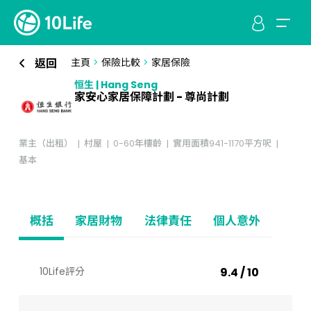
返回
主頁
>
保險比較
>
家居保險
恒生 | Hang Seng
家安心家居保障計劃 - 尊尚計劃
業主（出租）
村屋
0-60年樓齡
實用面積941-1170平方呎
基本
概括
家居財物
法律責任
個人意外
10Life評分
9.4 / 10