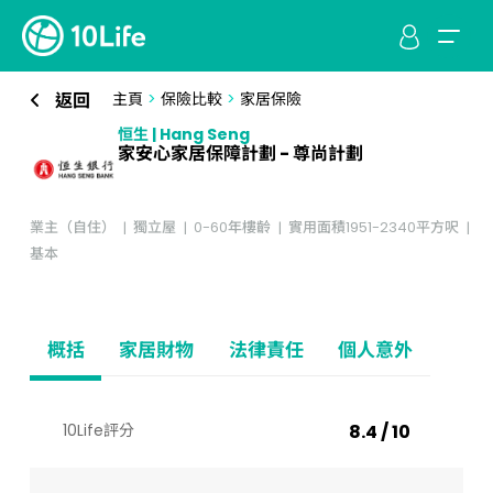
返回
主頁
>
保險比較
>
家居保險
恒生 | Hang Seng
家安心家居保障計劃 - 尊尚計劃
業主（自住）
獨立屋
0-60年樓齡
實用面積1951-2340平方呎
基本
概括
家居財物
法律責任
個人意外
10Life評分
8.4 / 10