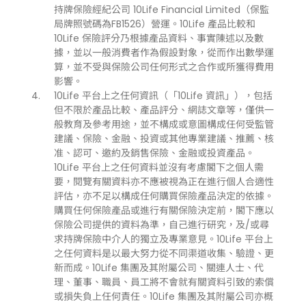
持牌保險經紀公司 10Life Financial Limited（保監
局牌照號碼為FB1526）營運。10Life 產品比較和
10Life 保險評分乃根據產品資料、事實陳述以及數
據，並以一般消費者作為假設對象，從而作出數學運
算，並不受與保險公司任何形式之合作或所獲得費用
影響。
10Life 平台上之任何資訊（「10Life 資訊」），包括
但不限於產品比較、產品評分、網誌文章等，僅供一
般教育及參考用途，並不構成或意圖構成任何受監管
建議、保險、金融、投資或其他專業建議、推薦、核
准、認可、邀約及銷售保險、金融或投資產品。
10Life 平台上之任何資料並沒有考慮閣下之個人需
要，閱覽有關資料亦不應被視為正在進行個人合適性
評估，亦不足以構成任何購買保險產品決定的依據。
購買任何保險產品或進行有關保險決定前，閣下應以
保險公司提供的資料為準，自己進行研究，及/或尋
求持牌保險中介人的獨立及專業意見。10Life 平台上
之任何資料是以最大努力從不同渠道收集、驗證、更
新而成。10Life 集團及其附屬公司、關連人士、代
理、董事、職員、員工將不會就有關資料引致的索償
或損失負上任何責任。10Life 集團及其附屬公司亦概