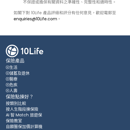
不保證或擔保有關資料之準確性、完整性和適時性。
如閣下對 10Life 產品評級和評分有任何意見，歡迎電郵至
enquiries@10Life.com
。
保險產品
生活
儲蓄及退休
醫療
危疾
人壽
保險點揀好？
按類別比較
按人生階段揀保險
AI 智 Match 旅遊保
保險教室
自願醫保加價計算機