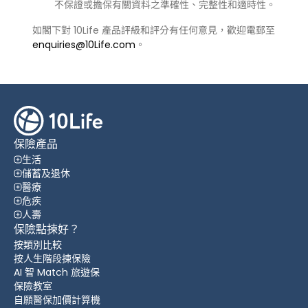
不保證或擔保有關資料之準確性、完整性和適時性。
如閣下對 10Life 產品評級和評分有任何意見，歡迎電郵至
enquiries@10Life.com
。
保險產品
生活
儲蓄及退休
醫療
危疾
人壽
保險點揀好？
按類別比較
按人生階段揀保險
AI 智 Match 旅遊保
保險教室
自願醫保加價計算機