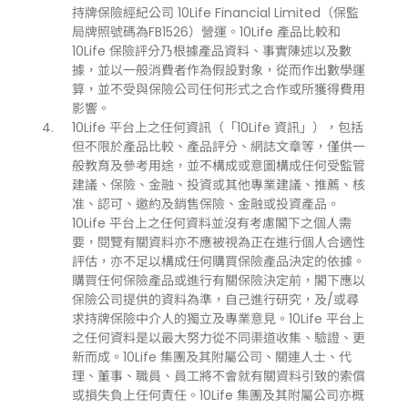
持牌保險經紀公司 10Life Financial Limited（保監
局牌照號碼為FB1526）營運。10Life 產品比較和
10Life 保險評分乃根據產品資料、事實陳述以及數
據，並以一般消費者作為假設對象，從而作出數學運
算，並不受與保險公司任何形式之合作或所獲得費用
影響。
10Life 平台上之任何資訊（「10Life 資訊」），包括
但不限於產品比較、產品評分、網誌文章等，僅供一
般教育及參考用途，並不構成或意圖構成任何受監管
建議、保險、金融、投資或其他專業建議、推薦、核
准、認可、邀約及銷售保險、金融或投資產品。
10Life 平台上之任何資料並沒有考慮閣下之個人需
要，閱覽有關資料亦不應被視為正在進行個人合適性
評估，亦不足以構成任何購買保險產品決定的依據。
購買任何保險產品或進行有關保險決定前，閣下應以
保險公司提供的資料為準，自己進行研究，及/或尋
求持牌保險中介人的獨立及專業意見。10Life 平台上
之任何資料是以最大努力從不同渠道收集、驗證、更
新而成。10Life 集團及其附屬公司、關連人士、代
理、董事、職員、員工將不會就有關資料引致的索償
或損失負上任何責任。10Life 集團及其附屬公司亦概