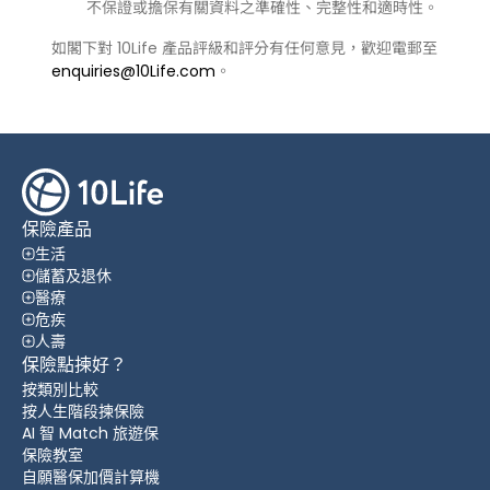
不保證或擔保有關資料之準確性、完整性和適時性。
如閣下對 10Life 產品評級和評分有任何意見，歡迎電郵至
enquiries@10Life.com
。
保險產品
生活
儲蓄及退休
醫療
危疾
人壽
保險點揀好？
按類別比較
按人生階段揀保險
AI 智 Match 旅遊保
保險教室
自願醫保加價計算機