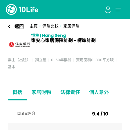
返回
主頁
>
保險比較
>
家居保險
恒生 | Hang Seng
家安心家居保障計劃 - 標準計劃
業主（出租）
獨立屋
0-60年樓齡
實用面積0-390平方呎
基本
概括
家居財物
法律責任
個人意外
10Life評分
9.4 / 10