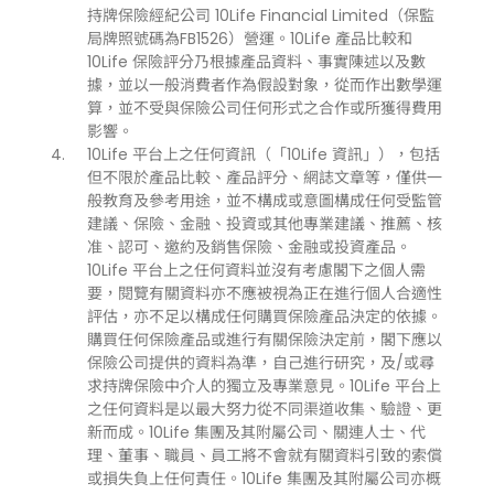
持牌保險經紀公司 10Life Financial Limited（保監
局牌照號碼為FB1526）營運。10Life 產品比較和
10Life 保險評分乃根據產品資料、事實陳述以及數
據，並以一般消費者作為假設對象，從而作出數學運
算，並不受與保險公司任何形式之合作或所獲得費用
影響。
10Life 平台上之任何資訊（「10Life 資訊」），包括
但不限於產品比較、產品評分、網誌文章等，僅供一
般教育及參考用途，並不構成或意圖構成任何受監管
建議、保險、金融、投資或其他專業建議、推薦、核
准、認可、邀約及銷售保險、金融或投資產品。
10Life 平台上之任何資料並沒有考慮閣下之個人需
要，閱覽有關資料亦不應被視為正在進行個人合適性
評估，亦不足以構成任何購買保險產品決定的依據。
購買任何保險產品或進行有關保險決定前，閣下應以
保險公司提供的資料為準，自己進行研究，及/或尋
求持牌保險中介人的獨立及專業意見。10Life 平台上
之任何資料是以最大努力從不同渠道收集、驗證、更
新而成。10Life 集團及其附屬公司、關連人士、代
理、董事、職員、員工將不會就有關資料引致的索償
或損失負上任何責任。10Life 集團及其附屬公司亦概