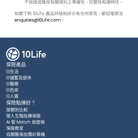
不保證或擔保有關資料之準確性、完整性和適時性。
如閣下對 10Life 產品評級和評分有任何意見，歡迎電郵至
enquiries@10Life.com
。
保險產品
生活
儲蓄及退休
醫療
危疾
人壽
保險點揀好？
按類別比較
按人生階段揀保險
AI 智 Match 旅遊保
保險教室
自願醫保加價計算機