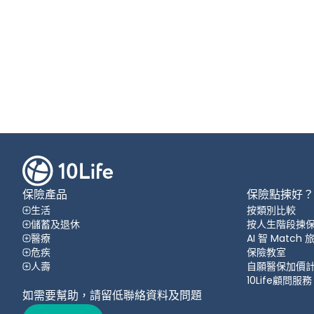
保險產品
保險點揀好？
生活
按類別比較
儲蓄及退休
按人生階段揀
醫療
AI 智 Match
危疾
保險教室
人壽
自願醫保加價
10Life顧問服務
如需要幫助，請留低聯絡資料及問題