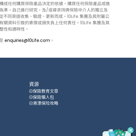
構成任何購買保險產品決定的依據。購買任何保險產品或進
為準，自己進行研究，及/或尋求持牌保險中介人的獨立及
力從不同渠道收集、驗證、更新而成。10Life 集團及其附屬公
資料引致的索償或損失負上任何責任。10Life 集團及其
整性和適時性。
郵至
enquiries@10Life.com
。
資源
保險教育文章
保險懶人包
港漂保险攻略