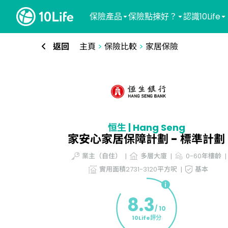
保險產品
保險點揀好？
認識10Life
返回
主頁
>
保險比較
>
家居保險
恒生 | Hang Seng
家安心家居保障計劃 - 標準計劃
業主（自住）
多層大廈
0-60年樓齡
實用面積2731-3120平方呎
基本
8.3
/ 10
10Life評分