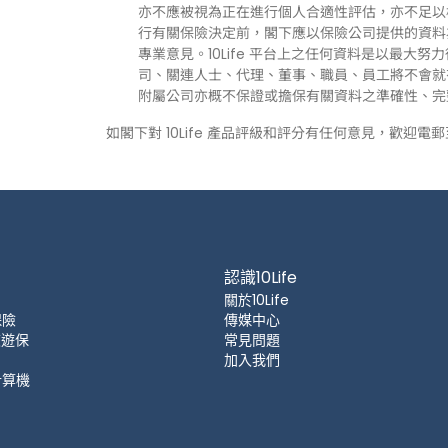
亦不應被視為正在進行個人合適性評估，亦不足以
行有關保險決定前，閣下應以保險公司提供的資料
專業意見。10Life 平台上之任何資料是以最大努
司、關連人士、代理、董事、職員、員工將不會就有關
附屬公司亦概不保證或擔保有關資料之準確性、完
如閣下對 10Life 產品評級和評分有任何意見，歡迎電
認識10Life
關於10Life
保險
傳媒中心
 旅遊保
常見問題
加入我們
計算機