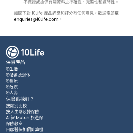
不保證或擔保有關資料之準確性、完整性和適時性。
如閣下對 10Life 產品評級和評分有任何意見，歡迎電郵至
enquiries@10Life.com
。
保險產品
生活
儲蓄及退休
醫療
危疾
人壽
保險點揀好？
按類別比較
按人生階段揀保險
AI 智 Match 旅遊保
保險教室
自願醫保加價計算機