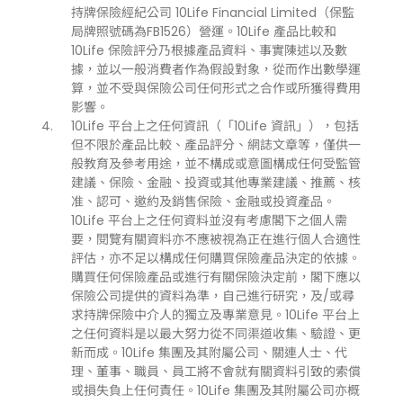
持牌保險經紀公司 10Life Financial Limited（保監
局牌照號碼為FB1526）營運。10Life 產品比較和
10Life 保險評分乃根據產品資料、事實陳述以及數
據，並以一般消費者作為假設對象，從而作出數學運
算，並不受與保險公司任何形式之合作或所獲得費用
影響。
10Life 平台上之任何資訊（「10Life 資訊」），包括
但不限於產品比較、產品評分、網誌文章等，僅供一
般教育及參考用途，並不構成或意圖構成任何受監管
建議、保險、金融、投資或其他專業建議、推薦、核
准、認可、邀約及銷售保險、金融或投資產品。
10Life 平台上之任何資料並沒有考慮閣下之個人需
要，閱覽有關資料亦不應被視為正在進行個人合適性
評估，亦不足以構成任何購買保險產品決定的依據。
購買任何保險產品或進行有關保險決定前，閣下應以
保險公司提供的資料為準，自己進行研究，及/或尋
求持牌保險中介人的獨立及專業意見。10Life 平台上
之任何資料是以最大努力從不同渠道收集、驗證、更
新而成。10Life 集團及其附屬公司、關連人士、代
理、董事、職員、員工將不會就有關資料引致的索償
或損失負上任何責任。10Life 集團及其附屬公司亦概