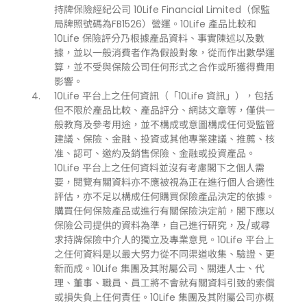
持牌保險經紀公司 10Life Financial Limited（保監
局牌照號碼為FB1526）營運。10Life 產品比較和
10Life 保險評分乃根據產品資料、事實陳述以及數
據，並以一般消費者作為假設對象，從而作出數學運
算，並不受與保險公司任何形式之合作或所獲得費用
影響。
10Life 平台上之任何資訊（「10Life 資訊」），包括
但不限於產品比較、產品評分、網誌文章等，僅供一
般教育及參考用途，並不構成或意圖構成任何受監管
建議、保險、金融、投資或其他專業建議、推薦、核
准、認可、邀約及銷售保險、金融或投資產品。
10Life 平台上之任何資料並沒有考慮閣下之個人需
要，閱覽有關資料亦不應被視為正在進行個人合適性
評估，亦不足以構成任何購買保險產品決定的依據。
購買任何保險產品或進行有關保險決定前，閣下應以
保險公司提供的資料為準，自己進行研究，及/或尋
求持牌保險中介人的獨立及專業意見。10Life 平台上
之任何資料是以最大努力從不同渠道收集、驗證、更
新而成。10Life 集團及其附屬公司、關連人士、代
理、董事、職員、員工將不會就有關資料引致的索償
或損失負上任何責任。10Life 集團及其附屬公司亦概