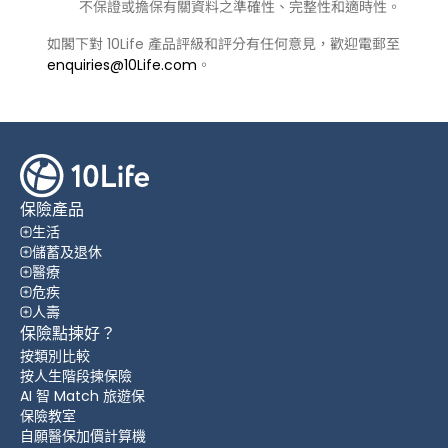
不保證或擔保有關資料之準確性、完整性和適時性。
如閣下對 10Life 產品評級和評分有任何意見，歡迎電郵至
enquiries@10Life.com
。
保險產品
生活
儲蓄及退休
醫療
危疾
人壽
保險點揀好？
按類別比較
按人生階段揀保險
AI 智 Match 旅遊保
保險教室
自願醫保加價計算機