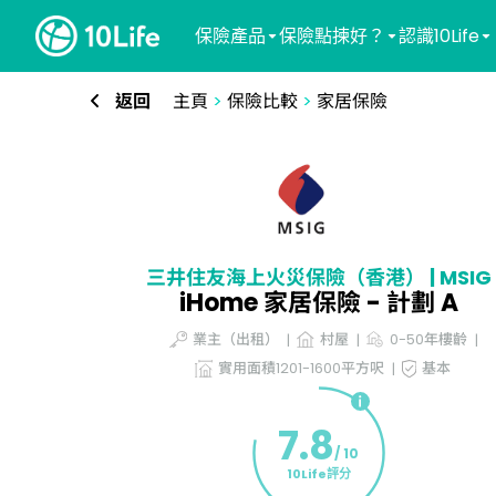
保險產品
保險點揀好？
認識10Life
返回
主頁
>
保險比較
>
家居保險
三井住友海上火災保險（香港） | MSIG
iHome 家居保險 - 計劃 A
業主（出租）
村屋
0-50年樓齡
實用面積1201-1600平方呎
基本
7.8
/ 10
10Life評分