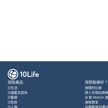
保險產品
保險點揀好？
生活
按類別比較
儲蓄及退休
按人生階段揀
醫療
AI 智 Match
危疾
保險教室
人壽
自願醫保加價