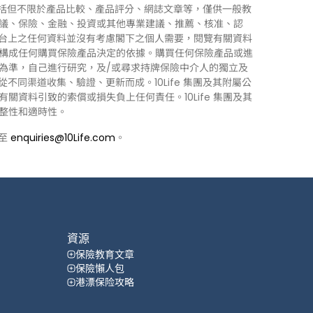
訊」），包括但不限於產品比較、產品評分、網誌文章等，僅供一般教
議、保險、金融、投資或其他專業建議、推薦、核准、認
 平台上之任何資料並沒有考慮閣下之個人需要，閱覽有關資料
構成任何購買保險產品決定的依據。購買任何保險產品或進
為準，自己進行研究，及/或尋求持牌保險中介人的獨立及
力從不同渠道收集、驗證、更新而成。10Life 集團及其附屬公
資料引致的索償或損失負上任何責任。10Life 集團及其
整性和適時性。
郵至
enquiries@10Life.com
。
資源
保險教育文章
保險懶人包
港漂保险攻略