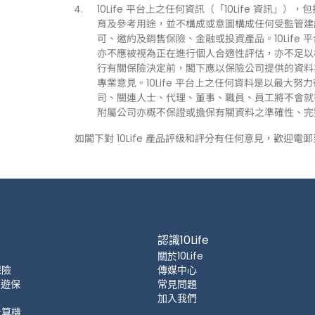
10Life 平台上之任何資訊（「10Life 資
育及參考用途，並不構成或意圖構成任何受監管建
可、邀約及銷售保險、金融或投資產品。10Life
亦不應被視為正在進行個人合適性評估，亦不足以
行有關保險決定前，閣下應以保險公司提供的資料
專業意見。10Life 平台上之任何資料是以最大努
司、關連人士、代理、董事、職員、員工將不會就有關
附屬公司亦概不保證或擔保有關資料之準確性、完
如閣下對 10Life 產品評級和評分有任何意見，歡迎電
認識10Life
關於10Life
保險
傳媒中心
 旅遊保
常見問題
加入我們
計算機