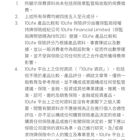
所顯示保費資料尚未包括保險業監管局收取的保費徵
費。
上述所有保費均被四捨五入至元或分。
10Life 產品比較和 10Life 保險評分由獲保監局授權
持牌保險經紀公司 10Life Financial Limited（保監
局牌照號碼為FB1526）營運。10Life 產品比較和
10Life 保險評分乃根據產品資料、事實陳述以及數
據，並以一般消費者作為假設對象，從而作出數學運
算，並不受與保險公司任何形式之合作或所獲得費用
影響。
10Life 平台上之任何資訊（「10Life 資訊」），包括
但不限於產品比較、產品評分、網誌文章等，僅供一
般教育及參考用途，並不構成或意圖構成任何受監管
建議、保險、金融、投資或其他專業建議、推薦、核
准、認可、邀約及銷售保險、金融或投資產品。
10Life 平台上之任何資料並沒有考慮閣下之個人需
要，閱覽有關資料亦不應被視為正在進行個人合適性
評估，亦不足以構成任何購買保險產品決定的依據。
購買任何保險產品或進行有關保險決定前，閣下應以
保險公司提供的資料為準，自己進行研究，及/或尋
求持牌保險中介人的獨立及專業意見。10Life 平台上