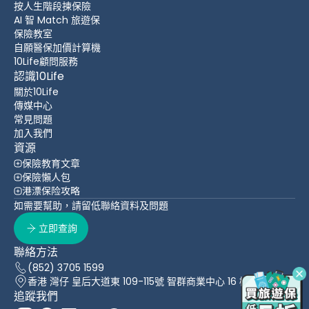
按人生階段揀保險
AI 智 Match 旅遊保
保險教室
自願醫保加價計算機
10Life顧問服務
認識10Life
關於10Life
傳媒中心
常見問題
加入我們
資源
保險教育文章
保險懶人包
港漂保险攻略
如需要幫助，請留低聯絡資料及問題
立即查詢
聯絡方法
(852) 3705 1599
香港 灣仔 皇后大道東 109-115號 智群商業中心 16 樓
追蹤我們