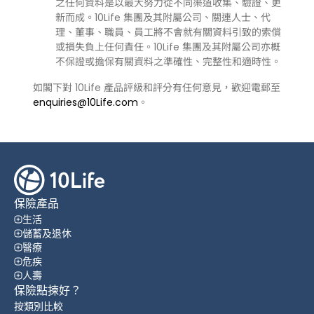
之任何資料是以最大努力從不同渠道收集、驗證、更
新而成。10Life 集團及其附屬公司、關連人士、代
理、董事、職員、員工將不會就有關資料引致的索償
或損失負上任何責任。10Life 集團及其附屬公司亦概
不保證或擔保有關資料之準確性、完整性和適時性。
如閣下對 10Life 產品評級和評分有任何意見，歡迎電郵至
enquiries@10Life.com
。
保險產品
生活
儲蓄及退休
醫療
危疾
人壽
保險點揀好？
按類別比較