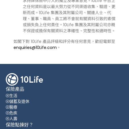
求持牌保險中介人的獨立及專業意見。10Life 平台上
之任何資料是以最大努力從不同渠道收集、驗證、更
新而成。10Life 集團及其附屬公司、關連人士、代
理、董事、職員、員工將不會就有關資料引致的索償
或損失負上任何責任。10Life 集團及其附屬公司亦概
不保證或擔保有關資料之準確性、完整性和適時性。
如閣下對 10Life 產品評級和評分有任何意見，歡迎電郵至
enquiries@10Life.com
。
保險產品
生活
儲蓄及退休
醫療
危疾
人壽
保險點揀好？