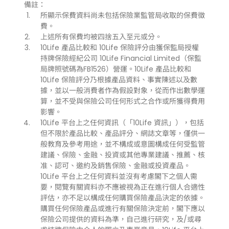
備註：
所顯示保費資料尚未包括保險業監管局收取的保費徵
費。
上述所有保費均被四捨五入至元或分。
10Life 產品比較和 10Life 保險評分由獲保監局授權
持牌保險經紀公司 10Life Financial Limited（保監
局牌照號碼為FB1526）營運。10Life 產品比較和
10Life 保險評分乃根據產品資料、事實陳述以及數
據，並以一般消費者作為假設對象，從而作出數學運
算，並不受與保險公司任何形式之合作或所獲得費用
影響。
10Life 平台上之任何資訊（「10Life 資訊」），包括
但不限於產品比較、產品評分、網誌文章等，僅供一
般教育及參考用途，並不構成或意圖構成任何受監管
建議、保險、金融、投資或其他專業建議、推薦、核
准、認可、邀約及銷售保險、金融或投資產品。
10Life 平台上之任何資料並沒有考慮閣下之個人需
要，閱覽有關資料亦不應被視為正在進行個人合適性
評估，亦不足以構成任何購買保險產品決定的依據。
購買任何保險產品或進行有關保險決定前，閣下應以
保險公司提供的資料為準，自己進行研究，及/或尋