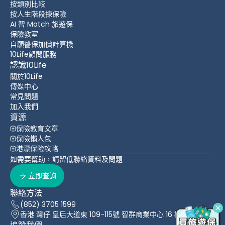
按類別比較
按人生階段揀保險
AI 智 Match 旅遊保
保險教室
自願醫保加價計算機
10Life顧問服務
認識10Life
關於10Life
傳媒中心
常見問題
加入我們
資源
保險教育文章
保險懶人包
港漂保险攻略
如需要幫助，請留低聯絡資料及問題
立即查詢
聯絡方法
(852) 3705 1599
香港 灣仔 皇后大道東 109-115號 智群商業中心 16 樓