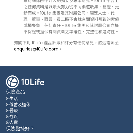
求持牌保險中介人的獨立及專業意見。10Life 平台上
之任何資料是以最大努力從不同渠道收集、驗證、更
新而成。10Life 集團及其附屬公司、關連人士、代
理、董事、職員、員工將不會就有關資料引致的索償
或損失負上任何責任。10Life 集團及其附屬公司亦概
不保證或擔保有關資料之準確性、完整性和適時性。
如閣下對 10Life 產品評級和評分有任何意見，歡迎電郵至
enquiries@10Life.com
。
保險產品
生活
儲蓄及退休
醫療
危疾
人壽
保險點揀好？