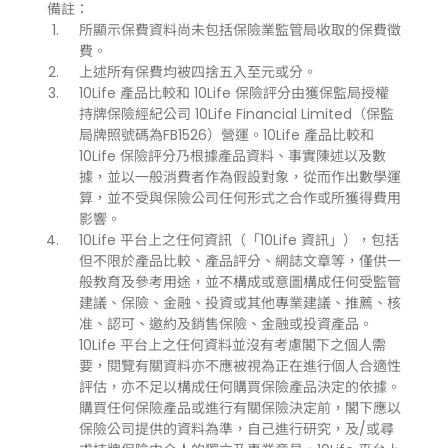
備註：
所顯示保費資料尚未包括保險業監管局收取的保費徵
費。
上述所有保費均被四捨五入至元或分。
10Life 產品比較和 10Life 保險評分由獲保監局授權
持牌保險經紀公司 10Life Financial Limited（保監
局牌照號碼為FB1526）營運。10Life 產品比較和
10Life 保險評分乃根據產品資料、事實陳述以及數
據，並以一般消費者作為假設對象，從而作出數學運
算，並不受與保險公司任何形式之合作或所獲得費用
影響。
10Life 平台上之任何資訊（「10Life 資訊」），包括
但不限於產品比較、產品評分、網誌文章等，僅供一
般教育及參考用途，並不構成或意圖構成任何受監管
建議、保險、金融、投資或其他專業建議、推薦、核
准、認可、邀約及銷售保險、金融或投資產品。
10Life 平台上之任何資料並沒有考慮閣下之個人需
要，閱覽有關資料亦不應被視為正在進行個人合適性
評估，亦不足以構成任何購買保險產品決定的依據。
購買任何保險產品或進行有關保險決定前，閣下應以
保險公司提供的資料為準，自己進行研究，及/或尋