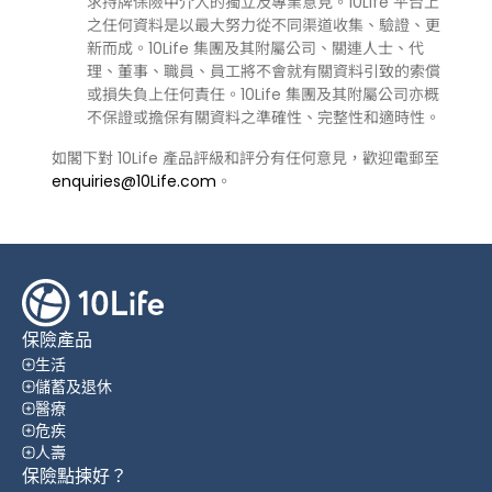
求持牌保險中介人的獨立及專業意見。10Life 平台上
之任何資料是以最大努力從不同渠道收集、驗證、更
新而成。10Life 集團及其附屬公司、關連人士、代
理、董事、職員、員工將不會就有關資料引致的索償
或損失負上任何責任。10Life 集團及其附屬公司亦概
不保證或擔保有關資料之準確性、完整性和適時性。
如閣下對 10Life 產品評級和評分有任何意見，歡迎電郵至
enquiries@10Life.com
。
保險產品
生活
儲蓄及退休
醫療
危疾
人壽
保險點揀好？