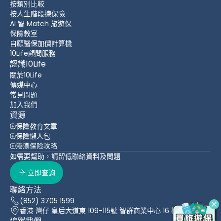
按類別比較
按人生階段揀保險
AI 智 Match 旅遊保
保險教室
自願醫保加價計算機
10Life顧問服務
認識10Life
關於10Life
傳媒中心
常見問題
加入我們
資源
保險教育文章
保險懶人包
港漂保险攻略
如需要幫助，請留低聯絡資料及問題
立即查詢
聯絡方法
(852) 3705 1599
香港 灣仔 皇后大道東 109-115號 智群商業中心 16 樓