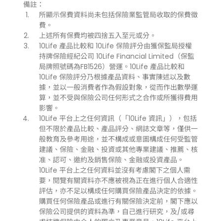
備註：
所顯示保費資料尚未包括保險業監管局收取的保費徵
費。
上述所有保費均被四捨五入至元或分。
10Life 產品比較和 10Life 保險評分由獲保監局授權
持牌保險經紀公司 10Life Financial Limited（保監
局牌照號碼為FB1526）營運。10Life 產品比較和
10Life 保險評分乃根據產品資料、事實陳述以及數
據，並以一般消費者作為假設對象，從而作出數學運
算，並不受與保險公司任何形式之合作或所獲得費用
影響。
10Life 平台上之任何資訊（「10Life 資訊」），包括
但不限於產品比較、產品評分、網誌文章等，僅供一
般教育及參考用途，並不構成或意圖構成任何受監管
建議、保險、金融、投資或其他專業建議、推薦、核
准、認可、邀約及銷售保險、金融或投資產品。
10Life 平台上之任何資料並沒有考慮閣下之個人需
要，閱覽有關資料亦不應被視為正在進行個人合適性
評估，亦不足以構成任何購買保險產品決定的依據。
購買任何保險產品或進行有關保險決定前，閣下應以
保險公司提供的資料為準，自己進行研究，及/或尋