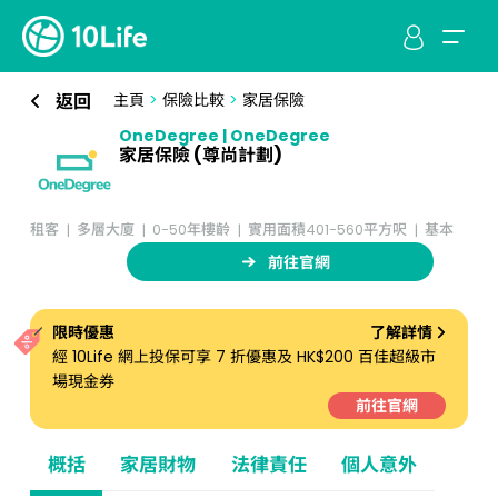
返回
主頁
>
保險比較
>
家居保險
OneDegree | OneDegree
家居保險 (尊尚計劃)
租客
多層大廈
0-50年樓齡
實用面積401-560平方呎
基本
前往官網
限時優惠
了解詳情
經 10Life 網上投保可享 7 折優惠及 HK$200 百佳超級市
場現金券
前往官網
概括
家居財物
法律責任
個人意外