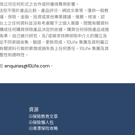
險公司任何形式之合作或所獲得費用影響。
訊」），包括但不限於產品比較、產品評分、網誌文章等，僅供一般教
議、保險、金融、投資或其他專業建議、推薦、核准、認
 平台上之任何資料並沒有考慮閣下之個人需要，閱覽有關資料
構成任何購買保險產品決定的依據。購買任何保險產品或進
為準，自己進行研究，及/或尋求持牌保險中介人的獨立及
力從不同渠道收集、驗證、更新而成。10Life 集團及其附屬公
資料引致的索償或損失負上任何責任。10Life 集團及其
整性和適時性。
郵至
enquiries@10Life.com
。
資源
保險教育文章
保險懶人包
港漂保险攻略