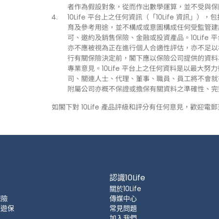
者作為假設對象，從而作出數學運算，並不受與保
10Life 平台上之任何資訊（「10Life 資
育及參考用途，並不構成或意圖構成任何受監管建
可、邀約及銷售保險、金融或投資產品。10Life
亦不應被視為正在進行個人合適性評估，亦不足以
行有關保險決定前，閣下應以保險公司提供的資料
專業意見。10Life 平台上之任何資料是以最大努
司、關連人士、代理、董事、職員、員工將不會就有關
附屬公司亦概不保證或擔保有關資料之準確性、完
如閣下對 10Life 產品評級和評分有任何意見，歡迎電
認識10Life
關於10Life
保險
傳媒中心
 旅遊保
常見問題
加入我們