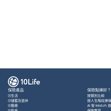
保險產品
保險點揀好？
生活
按類別比較
儲蓄及退休
按人生階段揀
醫療
AI 智 Match
危疾
保險教室