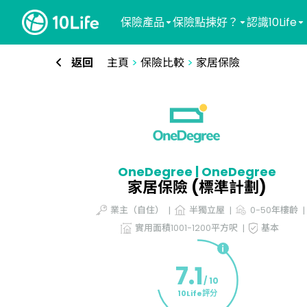
保險產品
保險點揀好？
認識10Life
返回
主頁
>
保險比較
>
家居保險
OneDegree | OneDegree
家居保險 (標準計劃)
業主（自住）
半獨立屋
0-50年樓齡
實用面積1001-1200平方呎
基本
7.1
/ 10
10Life評分