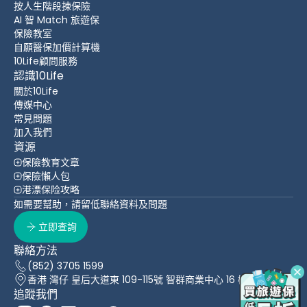
按人生階段揀保險
AI 智 Match 旅遊保
保險教室
自願醫保加價計算機
10Life顧問服務
認識10Life
關於10Life
傳媒中心
常見問題
加入我們
資源
保險教育文章
保險懶人包
港漂保险攻略
如需要幫助，請留低聯絡資料及問題
立即查詢
聯絡方法
(852) 3705 1599
香港 灣仔 皇后大道東 109-115號 智群商業中心 16 樓
追蹤我們