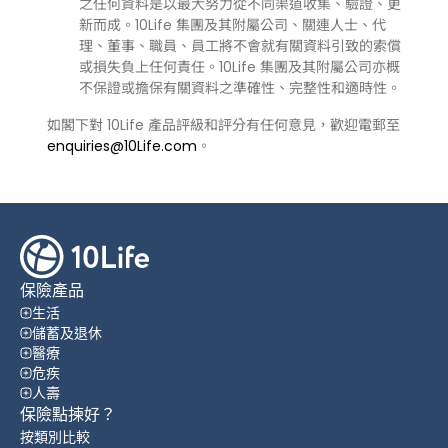
之任何資料是以最大努力從不同渠道收集、驗證、更
新而成。10Life 集團及其附屬公司、關連人士、代
理、董事、職員、員工將不會就有關資料引致的索償
或損失負上任何責任。10Life 集團及其附屬公司亦概
不保證或擔保有關資料之準確性、完整性和適時性。
如閣下對 10Life 產品評級和評分有任何意見，歡迎電郵至
enquiries@10Life.com
。
保險產品
生活
儲蓄及退休
醫療
危疾
人壽
保險點揀好？
按類別比較