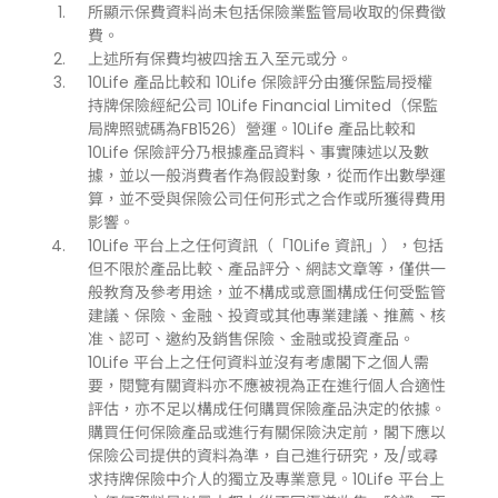
所顯示保費資料尚未包括保險業監管局收取的保費徵
費。
上述所有保費均被四捨五入至元或分。
10Life 產品比較和 10Life 保險評分由獲保監局授權
持牌保險經紀公司 10Life Financial Limited（保監
局牌照號碼為FB1526）營運。10Life 產品比較和
10Life 保險評分乃根據產品資料、事實陳述以及數
據，並以一般消費者作為假設對象，從而作出數學運
算，並不受與保險公司任何形式之合作或所獲得費用
影響。
10Life 平台上之任何資訊（「10Life 資訊」），包括
但不限於產品比較、產品評分、網誌文章等，僅供一
般教育及參考用途，並不構成或意圖構成任何受監管
建議、保險、金融、投資或其他專業建議、推薦、核
准、認可、邀約及銷售保險、金融或投資產品。
10Life 平台上之任何資料並沒有考慮閣下之個人需
要，閱覽有關資料亦不應被視為正在進行個人合適性
評估，亦不足以構成任何購買保險產品決定的依據。
購買任何保險產品或進行有關保險決定前，閣下應以
保險公司提供的資料為準，自己進行研究，及/或尋
求持牌保險中介人的獨立及專業意見。10Life 平台上