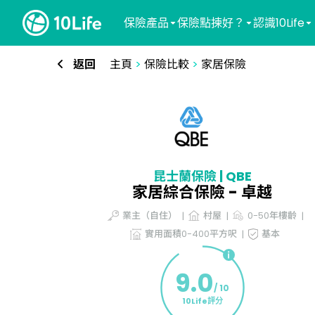
保險產品
保險點揀好？
認識10Life
返回
主頁
>
保險比較
>
家居保險
昆士蘭保險 | QBE
家居綜合保險​ - 卓越
業主（自住）
村屋
0-50年樓齡
實用面積0-400平方呎
基本
9.0
/ 10
10Life評分