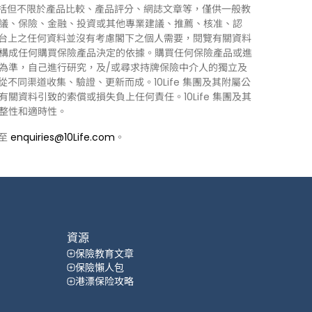
訊」），包括但不限於產品比較、產品評分、網誌文章等，僅供一般教
議、保險、金融、投資或其他專業建議、推薦、核准、認
 平台上之任何資料並沒有考慮閣下之個人需要，閱覽有關資料
構成任何購買保險產品決定的依據。購買任何保險產品或進
為準，自己進行研究，及/或尋求持牌保險中介人的獨立及
力從不同渠道收集、驗證、更新而成。10Life 集團及其附屬公
資料引致的索償或損失負上任何責任。10Life 集團及其
整性和適時性。
郵至
enquiries@10Life.com
。
資源
保險教育文章
保險懶人包
港漂保险攻略