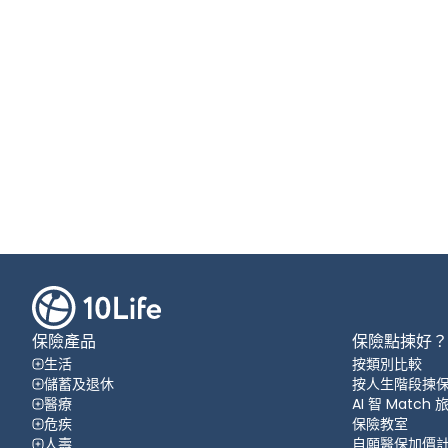
保險產品
保險點揀好？
生活
按類別比較
儲蓄及退休
按人生階段揀
醫療
AI 智 Match
危疾
保險教室
人壽
自願醫保加價