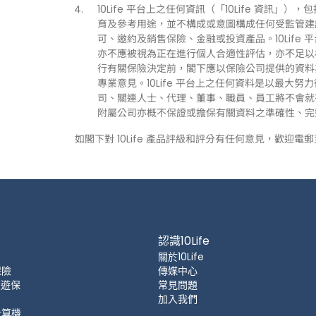
10Life 平台上之任何資訊（「10Life 資
育及參考用途，並不構成或意圖構成任何受監管建
可、邀約及銷售保險、金融或投資產品。10Life
亦不應被視為正在進行個人合適性評估，亦不足以
行有關保險決定前，閣下應以保險公司提供的資料
專業意見。10Life 平台上之任何資料是以最大努
司、關連人士、代理、董事、職員、員工將不會就有關
附屬公司亦概不保證或擔保有關資料之準確性、完
如閣下對 10Life 產品評級和評分有任何意見，歡迎電
認識10Life
關於10Life
保險
傳媒中心
 旅遊保
常見問題
加入我們
計算機