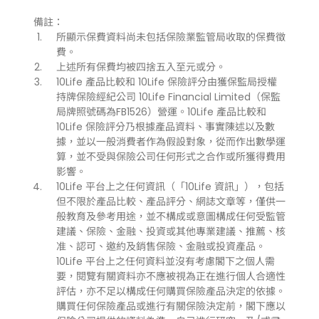
備註：
所顯示保費資料尚未包括保險業監管局收取的保費徵
費。
上述所有保費均被四捨五入至元或分。
10Life 產品比較和 10Life 保險評分由獲保監局授權
持牌保險經紀公司 10Life Financial Limited（保監
局牌照號碼為FB1526）營運。10Life 產品比較和
10Life 保險評分乃根據產品資料、事實陳述以及數
據，並以一般消費者作為假設對象，從而作出數學運
算，並不受與保險公司任何形式之合作或所獲得費用
影響。
10Life 平台上之任何資訊（「10Life 資訊」），包括
但不限於產品比較、產品評分、網誌文章等，僅供一
般教育及參考用途，並不構成或意圖構成任何受監管
建議、保險、金融、投資或其他專業建議、推薦、核
准、認可、邀約及銷售保險、金融或投資產品。
10Life 平台上之任何資料並沒有考慮閣下之個人需
要，閱覽有關資料亦不應被視為正在進行個人合適性
評估，亦不足以構成任何購買保險產品決定的依據。
購買任何保險產品或進行有關保險決定前，閣下應以