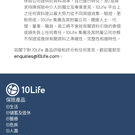
保險公司提供的資料為準，自己進行研究，及/或尋
求持牌保險中介人的獨立及專業意見。10Life 平台上
之任何資料是以最大努力從不同渠道收集、驗證、更
新而成。10Life 集團及其附屬公司、關連人士、代
理、董事、職員、員工將不會就有關資料引致的索償
或損失負上任何責任。10Life 集團及其附屬公司亦概
不保證或擔保有關資料之準確性、完整性和適時性。
如閣下對 10Life 產品評級和評分有任何意見，歡迎電郵至
enquiries@10Life.com
。
保險產品
生活
儲蓄及退休
醫療
危疾
人壽