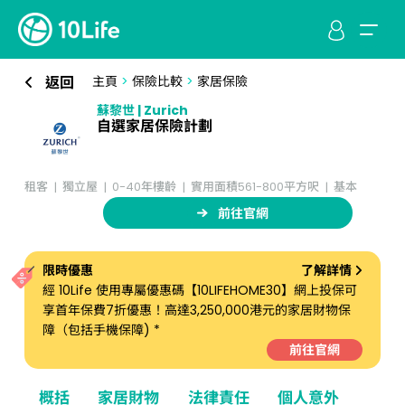
返回
主頁
>
保險比較
>
家居保險
蘇黎世 | Zurich
自選家居保險計劃
租客
獨立屋
0-40年樓齡
實用面積561-800平方呎
基本
前往官網
限時優惠
了解詳情
經 10Life 使用專屬優惠碼【10LIFEHOME30】網上投保可
享首年保費7折優惠！高達3,250,000港元的家居財物保
障（包括手機保障) *
前往官網
概括
家居財物
法律責任
個人意外