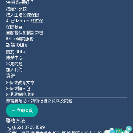
保險點揀好？
按類別比較
按人生階段揀保險
AI 智 Match 旅遊保
保險教室
自願醫保加價計算機
10Life顧問服務
認識10Life
關於10Life
傳媒中心
常見問題
加入我們
資源
保險教育文章
保險懶人包
港漂保险攻略
如需要幫助，請留低聯絡資料及問題
立即查詢
聯絡方法
(852) 3705 1599