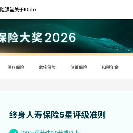
險評級大獎 2022
险课堂
关于10Life
医疗保险
危疾保险
储蓄保险
扣税年金
终身人寿保险5星评级准则
10Life评分达9.0分或以上