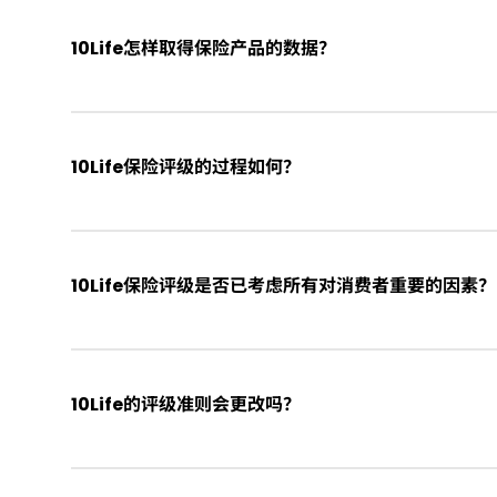
保险产品复杂，条款及细则晦涩，保险公司的市场信息
据，令消费者难以比较。有见及此，10Life订立统
10Life怎样取得保险产品的数据？
透明度，让消费者较容易比较保险产品，作出决定。
为了尽量搜罗市场上的保险产品，10Life 会从不同
官方网站、持牌保险顾问﹙代理及经纪﹚、或直接从保
10Life保险评级的过程如何？
10Life会定期主动收集香港市场上不同的产品信息
10Life精算师会分析产品，并按照既定的评级准则
10Life保险评级是否已考虑所有对消费者重要的因素？
布于10Life网站，供消费者免费浏览。
10Life以消费者重要的因素为保险产品评分。不过
10Life保险评级并没有考虑一些难以量化的因素，
10Life的评级准则会更改吗？
便程度等。另外，每位消费者的需求均有所不同，10L
考，并未考虑消费者的个人需要。
10Life的评级方法是公开，刊登于10Life网站。10