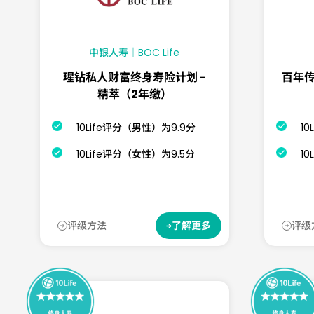
中银人寿｜BOC Life
瑆钻私人财富终身寿险计划 -
百年传
精萃（2年缴）
10Life评分（男性）为9.9分
1
10Life评分（女性）为9.5分
1
评级方法
评级
了解更多