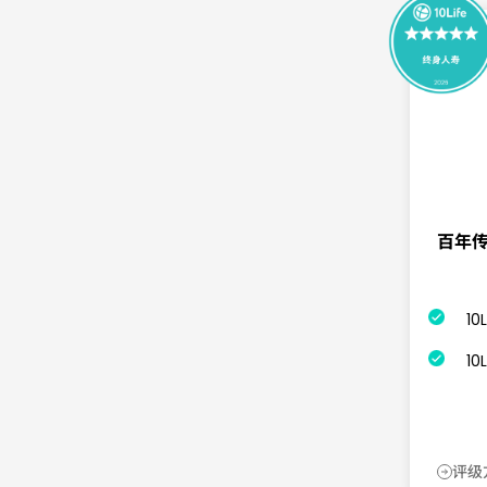
百年传
1
1
评级