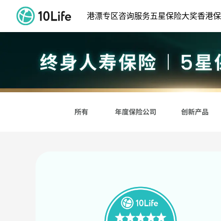
終身人壽保險｜香港5星保
港漂专区
咨询服务
五星保险大奖
香港保
所有
年度保险公司
创新产品