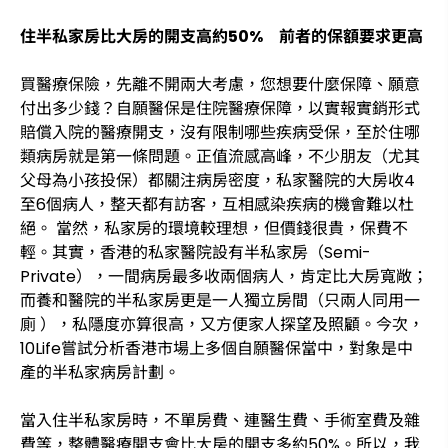
住半私家房比大房的開支高約50% 前者的保額要求更高
買醫療保險，先離不開兩大考慮，您想要什麼保障、願意
付出多少錢？自願醫保是住院醫療保障，以實報實銷形式
賠償入院的醫療開支，沒有限制哪些疾病受保，至於住哪
類病房就是第一條問題。正值流感高峰，不少朋友（尤其
父母為小孩投保）都關注病房密度，私家醫院的大房收4
至6個病人，整天都有訪客，互相感染疾病的機會難以杜
絕。 當然，私家房的環境較理想，但價錢很貴，保費不
輕。其實，香港的私家醫院設有半私家房（Semi-
Private），一間病房最多收兩個病人，肯定比大房寬敞；
而養和醫院的半私家房更是一人獨立房間（只兩人同用一
廁 ），私隱度亦算很高，又方便家人探望及照顧。今次，
10Life嘗試分析香港市場上多個自願醫保當中，對象是中
產的半私家病房計劃。
當入住半私家房時，不單房費、連醫生費、手術室費及雜
費等，整體醫療開支會比大房的開支多約50%。所以，我