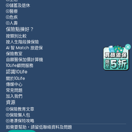
儲蓄及退休
醫療
危疾
人壽
保險點揀好？
按類別比較
按人生階段揀保險
AI 智 Match 旅遊保
保險教室
自願醫保加價計算機
10Life顧問服務
認識10Life
關於10Life
傳媒中心
常見問題
加入我們
資源
保險教育文章
保險懶人包
港漂保险攻略
如需要幫助，請留低聯絡資料及問題