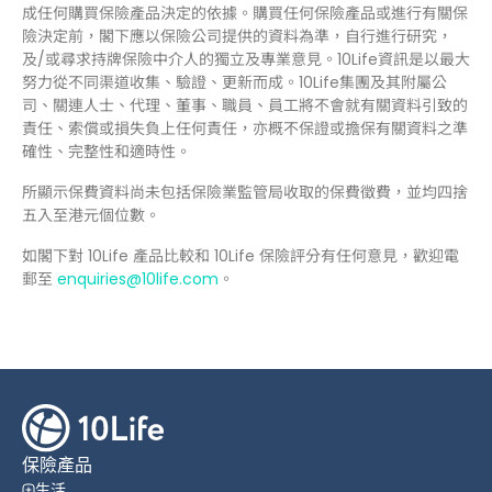
成任何購買保險產品決定的依據。購買任何保險產品或進行有關保
險決定前，閣下應以保險公司提供的資料為準，自行進行研究，
及/或尋求持牌保險中介人的獨立及專業意見。10Life資訊是以最大
努力從不同渠道收集、驗證、更新而成。10Life集團及其附屬公
司、關連人士、代理、董事、職員、員工將不會就有關資料引致的
責任、索償或損失負上任何責任，亦概不保證或擔保有關資料之準
確性、完整性和適時性。
所顯示保費資料尚未包括保險業監管局收取的保費徵費，並均四捨
五入至港元個位數。
如閣下對 10Life 產品比較和 10Life 保險評分有任何意見，歡迎電
郵至
enquiries@10life.com
。
保險產品
生活