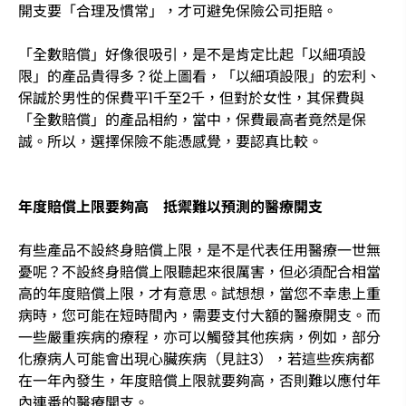
開支要「合理及慣常」，才可避免保險公司拒賠。
「全數賠償」好像很吸引，是不是肯定比起「以細項設
限」的產品貴得多？從上圖看，「以細項設限」的宏利、
保誠於男性的保費平1千至2千，但對於女性，其保費與
「全數賠償」的產品相約，當中，保費最高者竟然是保
誠。所以，選擇保險不能憑感覺，要認真比較。
年度賠償上限要夠高 抵禦難以預測的醫療開支
有些產品不設終身賠償上限，是不是代表任用醫療一世無
憂呢？不設終身賠償上限聽起來很厲害，但必須配合相當
高的年度賠償上限，才有意思。試想想，當您不幸患上重
病時，您可能在短時間內，需要支付大額的醫療開支。而
一些嚴重疾病的療程，亦可以觸發其他疾病，例如，部分
化療病人可能會出現心臟疾病（見註3），若這些疾病都
在一年內發生，年度賠償上限就要夠高，否則難以應付年
內連番的醫療開支。