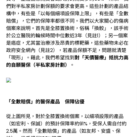
們對半私家房計劃保額的要求會更高。這些計劃的產品結
構中，有些是「以每個細項設保障上限」，有些是「全數
賠償」，它們的保障率都很不同。我們以大家關心的傷病
個案來說明。首先是全膝置換術，俗稱「換骹」，該手術
於公立醫院的輪候時間中位數近3年（見註1）；另一個案
是癌症，尤其當治療涉及昂貴的標靶藥，這些藥物未必在
政府安全網內（見註2），若產品保額不足，問題就清楚
「現形」。藉此，我們希望找到
對「天價醫療」抵抗力高
的自願醫保（半私家房計劃）
。
「全數賠償」的醫保產品 保障佔優
從上圖所見，對於全膝置換術個案，以細項設限的產品
（如宏利、保誠）的預計保障率約91%，受保人需自付約
2.5萬。然而「全數賠償」的產品（如友邦、安盛、保