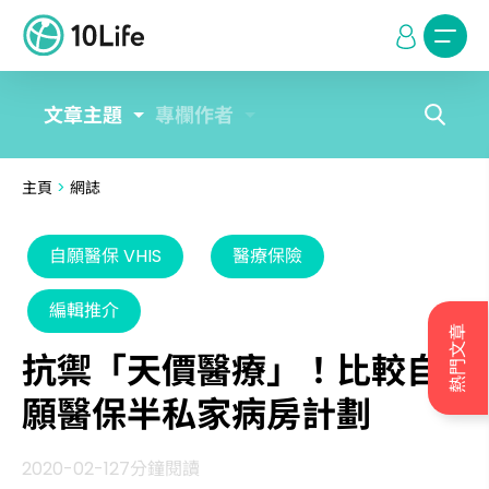
文章主題
專欄作者
主頁
>
網誌
自願醫保 VHIS
醫療保險
編輯推介
熱門文章
抗禦「天價醫療」！比較自
願醫保半私家病房計劃
2020-02-12
7分鐘閱讀