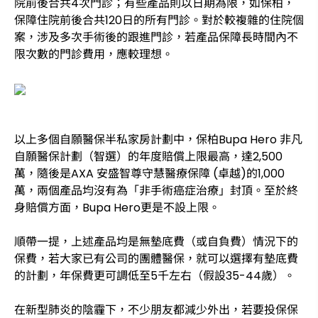
院前後合共4次門診；有些產品則以日期為限，如保柏，
保障住院前後合共120日的所有門診。對於較複雜的住院個
案，涉及多次手術後的跟進門診，若產品保障長時間內不
限次數的門診費用，應較理想。
以上多個自願醫保半私家房計劃中，保柏Bupa Hero 非凡
自願醫保計劃（智選）的年度賠償上限最高，達2,500
萬，隨後是AXA 安盛智尊守慧醫療保障 (卓越)的1,000
萬，兩個產品均沒有為「非手術癌症治療」封頂。至於終
身賠償方面，Bupa Hero更是不設上限。
順帶一提，上述產品均是無墊底費（或自負費）情況下的
保費，若大家已有公司的團體醫保，就可以選擇有墊底費
的計劃，年保費更可調低至5千左右（假設35-44歲）。
在新型肺炎的陰霾下，不少朋友都減少外出，若要投保保