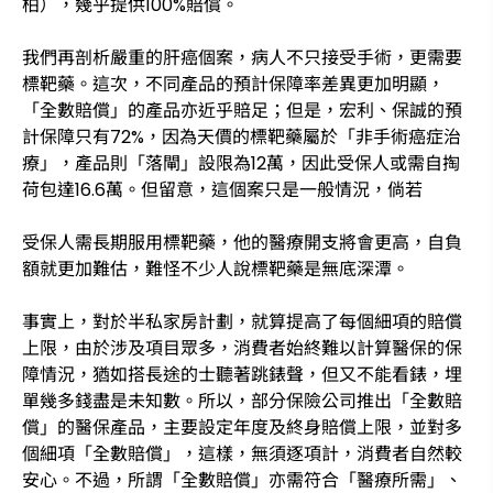
柏），幾乎提供100%賠償。
我們再剖析嚴重的肝癌個案，病人不只接受手術，更需要
標靶藥。這次，不同產品的預計保障率差異更加明顯，
「全數賠償」的產品亦近乎賠足；但是，宏利、保誠的預
計保障只有72%，因為天價的標靶藥屬於「非手術癌症治
療」，產品則「落閘」設限為12萬，因此受保人或需自掏
荷包達16.6萬。但留意，這個案只是一般情況，倘若
受保人需長期服用標靶藥，他的醫療開支將會更高，自負
額就更加難估，難怪不少人說標靶藥是無底深潭。
事實上，對於半私家房計劃，就算提高了每個細項的賠償
上限，由於涉及項目眾多，消費者始終難以計算醫保的保
障情況，猶如搭長途的士聽著跳錶聲，但又不能看錶，埋
單幾多錢盡是未知數。所以，部分保險公司推出「全數賠
償」的醫保產品，主要設定年度及終身賠償上限，並對多
個細項「全數賠償」，這樣，無須逐項計，消費者自然較
安心。不過，所謂「全數賠償」亦需符合「醫療所需」、