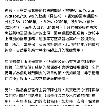
再者，大家要留意醫療通脹的問題，根據Willis Tower
Watson於2019底的數據（見註4），香港的醫療通脹率
分別7.5%（2018年）、8.2%（2019年）及8.3%（預計
2020年），面對人口老化的趨勢、上升的醫療服務需求、
嶄新藥物及醫療技術的出現，醫療通脹勢難逆轉。對於中
上級別的醫療服務，通脹率可望顯著地高於一般消費物
價。所以，當投保半私家房計劃時，若現時的年度賠償額
夠高，自然更能應付將來持續上升的醫療費用。
年度賠償上限固然重要，但保險公司仍有方法控制理賠。
儘管「全數賠償」結構的醫保都不會逐個細項設限，它們
仍可以為個別難預開支的項目封頂，例如就著「非手術癌
症治療」設限，以控制標靶藥的賠償。
另外，雖然自願醫保主要保障住院，其實產品亦保障與該
次住院相關的門診費用（即是住院前及出院後的門診費
用），有些產品以門診次數為限，如友邦、安盛，保障住