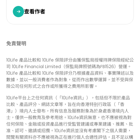
查看作者
免責聲明
10Life 產品比較和 10Life 保險評分由獲保監局授權持牌保險經紀公
司 10Life Financial Limited（保監局牌照號碼為FB1526）營運。
10Life 產品比較和 10Life 保險評分乃根據產品資料、事實陳述以及
數據，並以一般消費者作為對象，從而作出數學運算，並不受與保
險公司任何形式之合作或所獲得之費用所影響。
10Life平台上之任何資訊（「10Life資訊」），包括但不限於產品
比較、產品評分、網誌文章等，旨在向香港特别行政區（「香
港」）境内人士發布，所有信息及服務對象為於身處香港境内人
士，僅供一般教育及參考用途。10Life資訊無意，也不應被視為對
任何保險、金融或投資產品進行受監管建議或專業建議、推薦、批
准、認可、邀請或招攬。10Life資訊並沒有考慮閣下之個人需要，
閱覽有關資料亦不應被視為正在進行個人合適性評估，且不足以構