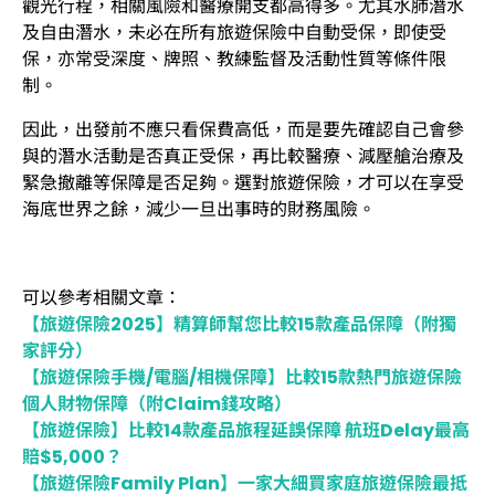
觀光行程，相關風險和醫療開支都高得多。尤其水肺潛水
及自由潛水，未必在所有旅遊保險中自動受保，即使受
保，亦常受深度、牌照、教練監督及活動性質等條件限
制。
因此，出發前不應只看保費高低，而是要先確認自己會參
與的潛水活動是否真正受保，再比較醫療、減壓艙治療及
緊急撤離等保障是否足夠。選對旅遊保險，才可以在享受
海底世界之餘，減少一旦出事時的財務風險。
可以參考相關文章：
【旅遊保險2025】精算師幫您比較15款產品保障（附獨
家評分）
【旅遊保險手機/電腦/相機保障】比較15款熱門旅遊保險
個人財物保障（附Claim錢攻略）
【旅遊保險】比較14款產品旅程延誤保障 航班Delay最高
賠$5,000？
【旅遊保險Family Plan】一家大細買家庭旅遊保險最抵