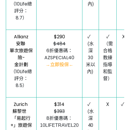
（10Life總
內)
評分：
8.7）
Allianz
$290
✓
✓
X
安聯
$484
(水
（需
單次旅遊保
6折優惠碼：
深
合格
險-
AZSPECIAL40
30
教練
金計劃
→立即投保←
米以
指導
（10Life總
內)
和監
評分：
督）
8.5）
Zurich
$314
✓
X
✓*
蘇黎世
$393
(水
「易起行
8折優惠碼：
深
+」旅遊保
40
10LIFETRAVEL20