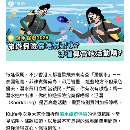
每逢假期，不少香港人都喜歡飛去東南亞「潛個水」——
泰國龜島、菲律賓薄荷島、印尼峇里……這些地方不但景色
優美，潛水費用亦相當親民。然而，你有沒有想過：萬一
潛水途中出事，你的旅遊保險究竟保唔保？浮潛
（Snorkeling）是否高危活動？需要特別買附加保障嗎？
10Life今次為大家全面拆解
潛水旅遊保險
的保障範圍、常
見陷阱、條款細節，以及最不可忽視的減壓艙費用問題，
幫你潛得安心、保得到位。