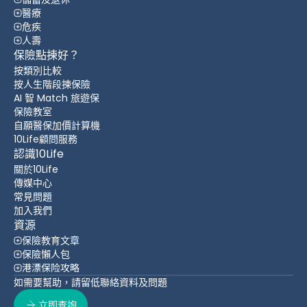
醫療
危疾
人壽
保險點揀好？
按類別比較
按人生階段揀保險
AI 智 Match 旅遊保
保險教室
自願醫保加價計算機
10Life顧問服務
認識10Life
關於10Life
傳媒中心
常見問題
加入我們
資源
保險教育文章
保險懶人包
港漂保险攻略
如需要幫助，請留低聯絡資料及問題
立即查詢