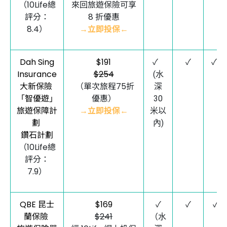
（10Life總
來回旅遊保險可享
評分：
8 折優惠
8.4）
→立即投保←
Dah Sing
$191
✓
✓
✓*
Insurance
$254
(水
大新保險
（單次旅程75折
深
「智優遊」
優惠）
30
旅遊保障計
→立即投保←
米以
劃
內)
鑽石計劃
（10Life總
評分：
7.9）
QBE 昆士
$169
✓
✓
✓
蘭保險
$241
（水