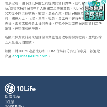
險決定前，閣下應以保險公司提供的資料為準，自行進行研究，
及/或尋求持牌保險中介人的獨立及專業意見。10Life資訊是以最大
努力從不同渠道收集、驗證、更新而成。10Life集團及其附屬公
司、關連人士、代理、董事、職員、員工將不會就有關資料引致的
責任、索償或損失負上任何責任，亦概不保證或擔保有關資料之準
確性、完整性和適時性。
所顯示保費資料尚未包括保險業監管局收取的保費徵費，並均四捨
五入至港元個位數。
如閣下對 10Life 產品比較和 10Life 保險評分有任何意見，歡迎電
郵至
enquiries@10life.com
。
保險產品
生活
儲蓄及退休