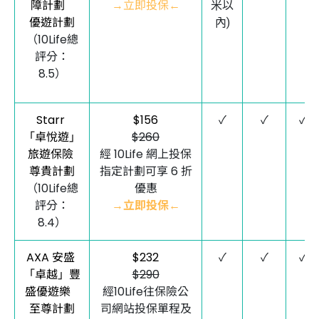
障計劃
→立即投保←
米以
優遊計劃
內)
（10Life總
評分：
8.5）
Starr
$156
✓
✓
✓
「卓悅遊」
$260
旅遊保險
經 10Life 網上投保
尊貴計劃
指定計劃可享 6 折
（10Life總
優惠
評分：
→立即投保←
8.4）
AXA 安盛
$232
✓
✓
✓
「卓越」豐
$290
盛優遊樂
經10Life往保險公
至尊計劃
司網站投保單程及