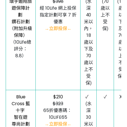
環宇遨翔旅
$398
(水
(70
(18
遊保障計
經 10Life 網上投保
深
歲以
歲
劃
指定計劃可享 7 折
40
上不
以
鑽石計劃
優惠
米以
受
下
（附加升級
→立即投保←
內，
保)
及
保障）
18
70
（10Life總
歲以
歲
評分：
下及
以
8.8）
70
上
歲以
不
上不
受
受
保)
保)
Blue
$210
✓
✓
X
Cross 藍
$323
(水
十字
65折優惠碼：
深
智在遊
10LIFE65
30
尊尚計劃
→立即投保←
米以