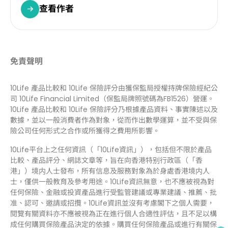
查看作者
免責聲明
10Life 產品比較和 10Life 保險評分由獲保監局授權持牌保險經紀公
司 10Life Financial Limited（保監局牌照號碼為FB1526）營運。
10Life 產品比較和 10Life 保險評分乃根據產品資料、事實陳述以及
數據，並以一般消費者作為對象，從而作出數學運算，並不受與保
險公司任何形式之合作或所獲得之費用所影響。
10Life平台上之任何資訊（「10Life資訊」），包括但不限於產品
比較、產品評分、網誌文章等，旨在向香港特别行政區（「香
港」）境内人士發布，所有信息及服務對象為於身處香港境内人
士，僅供一般教育及參考用途。10Life資訊無意，也不應被視為對
任何保險、金融或投資產品進行受監管建議或專業建議、推薦、批
准、認可、邀請或招攬。10Life資訊並沒有考慮閣下之個人需要，
閱覽有關資料亦不應被視為正在進行個人合適性評估，且不足以構
成任何購買保險產品決定的依據。購買任何保險產品或進行有關保