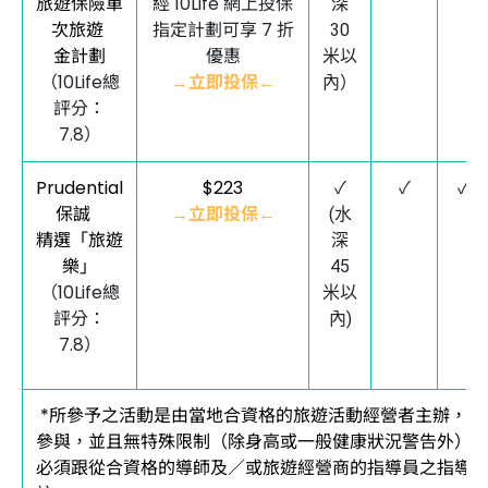
旅遊保險單
經 10Life 網上投保
深
次旅遊
指定計劃可享 7 折
30
金計劃
優惠
米以
（10Life總
→立即投保←
內）
評分：
7.8）
Prudential
$223
✓
✓
✓
保誠
→立即投保←
(水
精選「旅遊
深
樂」
45
（10Life總
米以
評分：
內)
7.8）
*所參予之活動是由當地合資格的旅遊活動經營者主辦，開
參與，並且無特殊限制（除身高或一般健康狀況警告外）
必須跟從合資格的導師及／或旅遊經營商的指導員之指導