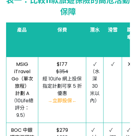
表一：比較11款旅遊保險的高危活動
保障
產品
保費
潛水
滑雪
跳
傘
MSIG
$177
✓
✓
X
iTravel
$354
（水
Go（單次
經 10Life 網上投保
深
旅程）
指定計劃可享 5 折
30
計劃 A
優惠
米以
（10Life總
→立即投保←
內）
評分：
9.5）
BOC 中銀
$279
✓
✓
✓