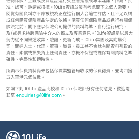
任何保險、金融或投資產品進行受監管建議或專業建議、推薦、批
准、認可、邀請或招攬。10Life資訊並沒有考慮閣下之個人需要，
閱覽有關資料亦不應被視為正在進行個人合適性評估，且不足以構
成任何購買保險產品決定的依據。購買任何保險產品或進行有關保
險決定前，閣下應以保險公司提供的資料為準，自行進行研究，
及/或尋求持牌保險中介人的獨立及專業意見。10Life資訊是以最大
努力從不同渠道收集、驗證、更新而成。10Life集團及其附屬公
司、關連人士、代理、董事、職員、員工將不會就有關資料引致的
責任、索償或損失負上任何責任，亦概不保證或擔保有關資料之準
確性、完整性和適時性。
所顯示保費資料尚未包括保險業監管局收取的保費徵費，並均四捨
五入至港元個位數。
如閣下對 10Life 產品比較和 10Life 保險評分有任何意見，歡迎電
郵至
enquiries@10life.com
。