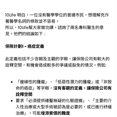
10Life 明白，一位沒有醫學學位的普通市民，想理解充斥
著醫學名詞的條款並不容易。
所以，10Life幫大家做功課，諮詢了兩名專科醫生的意
見。他們的結論如下﹕
保險計劃1 - 癌症定義
此定義包括不少含糊及主觀的字眼，讓保險公司有較大的
詮釋空間，有機會造成較多的爭議或豁免的情況。例如:
「邊緣性的腫瘤」、「低惡性潛力的腫瘤」或「非致
命的癌症」等字眼，
沒有客觀的定義，讓保險公司有
詮釋空間
要求「必須提供確鑿無疑的化驗證據」、「主要的介
入性治療或大型手術被認為是必要的，或已進行紓緩
治療」，可能
增添索償的難度