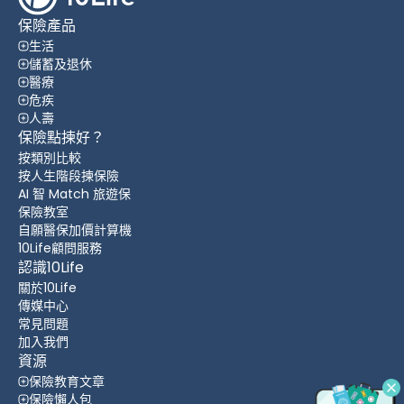
保險產品
生活
儲蓄及退休
醫療
危疾
人壽
保險點揀好？
按類別比較
按人生階段揀保險
AI 智 Match 旅遊保
保險教室
自願醫保加價計算機
10Life顧問服務
認識10Life
關於10Life
傳媒中心
常見問題
加入我們
資源
保險教育文章
保險懶人包