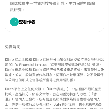
團隊成員由一群資料搜集員組成，主力保險相關資
訊研究。
查看作者
免責聲明
10Life 產品比較和 10Life 保險評分由獲保監局授權持牌保險經紀公
司 10Life Financial Limited（保監局牌照號碼為FB1526）營運。
10Life 產品比較和 10Life 保險評分乃根據產品資料、事實陳述以及
數據，並以一般消費者作為對象，從而作出數學運算，並不受與保
險公司任何形式之合作或所獲得之費用所影響。
10Life平台上之任何資訊（「10Life資訊」），包括但不限於產品
比較、產品評分、網誌文章等，旨在向香港特别行政區（「香
港」）境内人士發布，所有信息及服務對象為於身處香港境内人
士，僅供一般教育及參考用途。10Life資訊無意，也不應被視為對