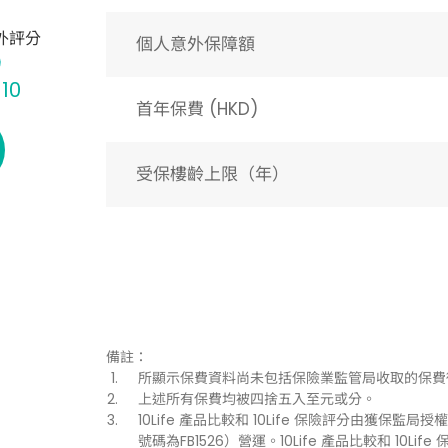
外評分
個人意外保障額
 10
首年保費 (HKD)
受保樓齡上限（年）​
備註：
所顯示保費資料尚未包括保險業監管局收取的保費
上述所有保費均被四捨五入至元或分。
10Life 產品比較和 10Life 保險評分由獲保監局授權持
號碼為FB1526）營運。10Life 產品比較和 1