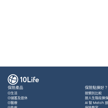
保險產品
保險點揀好？
生活
按類別比較
儲蓄及退休
按人生階段揀
醫療
AI 智 Match
危疾
保險教室