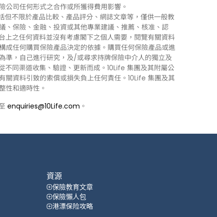
險公司任何形式之合作或所獲得費用影響。
訊」），包括但不限於產品比較、產品評分、網誌文章等，僅供一般教
議、保險、金融、投資或其他專業建議、推薦、核准、認
 平台上之任何資料並沒有考慮閣下之個人需要，閱覽有關資料
構成任何購買保險產品決定的依據。購買任何保險產品或進
為準，自己進行研究，及/或尋求持牌保險中介人的獨立及
力從不同渠道收集、驗證、更新而成。10Life 集團及其附屬公
資料引致的索償或損失負上任何責任。10Life 集團及其
整性和適時性。
郵至
enquiries@10Life.com
。
資源
保險教育文章
保險懶人包
港漂保险攻略