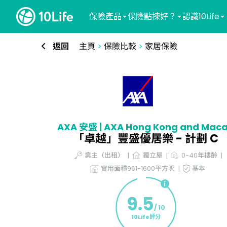
保險產品
保險點揀好？
認識10Life
返回
主頁
>
保險比較
>
家居保險
AXA 安盛 | AXA Hong Kong and Mac
「卓越」豐盛優居樂 - 計劃 C
業主（出租）
獨立屋
0-40年樓齡
實用面積961-1600平方呎
基本
9.5
/ 10
10Life評分