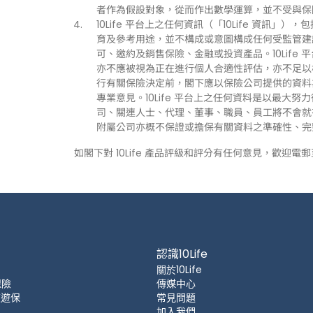
者作為假設對象，從而作出數學運算，並不受與保
10Life 平台上之任何資訊（「10Life 資
育及參考用途，並不構成或意圖構成任何受監管建
可、邀約及銷售保險、金融或投資產品。10Life
亦不應被視為正在進行個人合適性評估，亦不足以
行有關保險決定前，閣下應以保險公司提供的資料
專業意見。10Life 平台上之任何資料是以最大努
司、關連人士、代理、董事、職員、員工將不會就有關
附屬公司亦概不保證或擔保有關資料之準確性、完
如閣下對 10Life 產品評級和評分有任何意見，歡迎電
認識10Life
關於10Life
保險
傳媒中心
 旅遊保
常見問題
加入我們