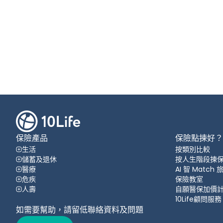
保險產品
保險點揀好？
生活
按類別比較
儲蓄及退休
按人生階段揀
醫療
AI 智 Match
危疾
保險教室
人壽
自願醫保加價
10Life顧問服務
如需要幫助，請留低聯絡資料及問題