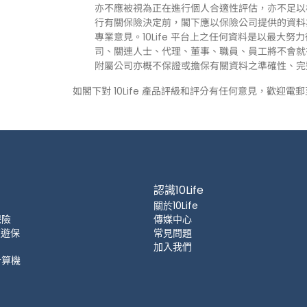
亦不應被視為正在進行個人合適性評估，亦不足以
行有關保險決定前，閣下應以保險公司提供的資料
專業意見。10Life 平台上之任何資料是以最大努
司、關連人士、代理、董事、職員、員工將不會就有關
附屬公司亦概不保證或擔保有關資料之準確性、完
如閣下對 10Life 產品評級和評分有任何意見，歡迎電
認識10Life
關於10Life
保險
傳媒中心
 旅遊保
常見問題
加入我們
計算機