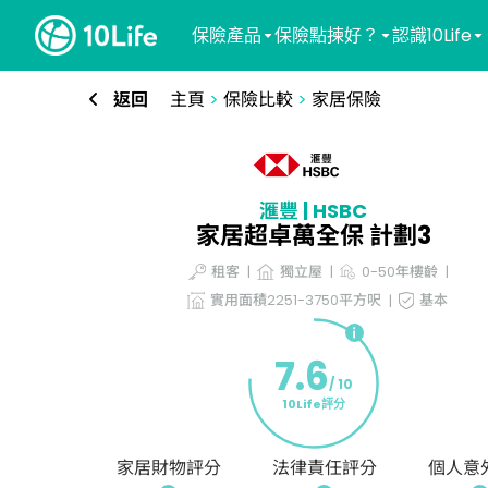
保險產品
保險點揀好？
認識10Life
返回
主頁
>
保險比較
>
家居保險
滙豐 | HSBC
家居超卓萬全保 計劃3
租客
獨立屋
0-50年樓齡
實用面積2251-3750平方呎
基本
7.6
/ 10
10Life評分
家居財物評分
法律責任評分
個人意