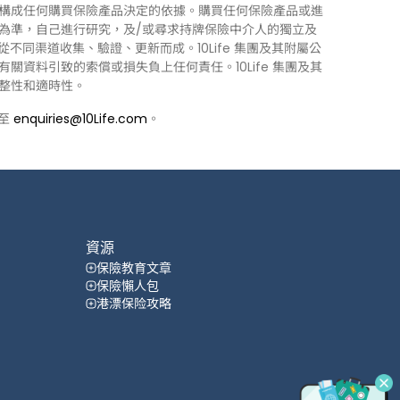
構成任何購買保險產品決定的依據。購買任何保險產品或進
為準，自己進行研究，及/或尋求持牌保險中介人的獨立及
力從不同渠道收集、驗證、更新而成。10Life 集團及其附屬公
資料引致的索償或損失負上任何責任。10Life 集團及其
整性和適時性。
郵至
enquiries@10Life.com
。
資源
保險教育文章
保險懶人包
港漂保险攻略