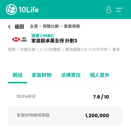
返回
主頁
>
保險比較
>
家居保險
滙豐 | HSBC
家居超卓萬全保 計劃3
租客
半獨立屋
0-50年樓齡
實用面積376-525平方呎
基本
概括
家居財物
法律責任
個人意外
10Life評分
7.6 / 10
家居財物總保障額
1,200,000