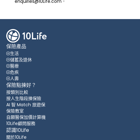
enquiries@10Life.com
。
保險產品
生活
儲蓄及退休
醫療
危疾
人壽
保險點揀好？
按類別比較
按人生階段揀保險
AI 智 Match 旅遊保
保險教室
自願醫保加價計算機
10Life顧問服務
認識10Life
關於10Life