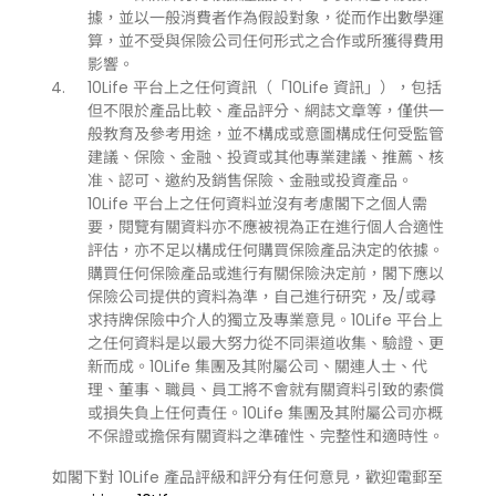
據，並以一般消費者作為假設對象，從而作出數學運
算，並不受與保險公司任何形式之合作或所獲得費用
影響。
10Life 平台上之任何資訊（「10Life 資訊」），包括
但不限於產品比較、產品評分、網誌文章等，僅供一
般教育及參考用途，並不構成或意圖構成任何受監管
建議、保險、金融、投資或其他專業建議、推薦、核
准、認可、邀約及銷售保險、金融或投資產品。
10Life 平台上之任何資料並沒有考慮閣下之個人需
要，閱覽有關資料亦不應被視為正在進行個人合適性
評估，亦不足以構成任何購買保險產品決定的依據。
購買任何保險產品或進行有關保險決定前，閣下應以
保險公司提供的資料為準，自己進行研究，及/或尋
求持牌保險中介人的獨立及專業意見。10Life 平台上
之任何資料是以最大努力從不同渠道收集、驗證、更
新而成。10Life 集團及其附屬公司、關連人士、代
理、董事、職員、員工將不會就有關資料引致的索償
或損失負上任何責任。10Life 集團及其附屬公司亦概
不保證或擔保有關資料之準確性、完整性和適時性。
如閣下對 10Life 產品評級和評分有任何意見，歡迎電郵至