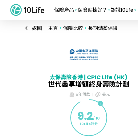
保險產品
保險點揀好？
認識10Life
返回
主頁
>
保險比較
>
長期儲蓄保險
太保壽險香港 | CPIC Life (HK)
世代鑫享增額終身壽險計劃
5年供款
美元
9.2
/ 10
10Life評分