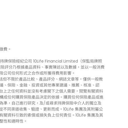
徵費。
牌保險經紀公司 10Life Financial Limited（保監局牌照
0Life 保險評分乃根據產品資料、事實陳述以及數據，並以一般消費
險公司任何形式之合作或所獲得費用影響。
訊」），包括但不限於產品比較、產品評分、網誌文章等，僅供一般教
議、保險、金融、投資或其他專業建議、推薦、核准、認
 平台上之任何資料並沒有考慮閣下之個人需要，閱覽有關資料
構成任何購買保險產品決定的依據。購買任何保險產品或進
為準，自己進行研究，及/或尋求持牌保險中介人的獨立及
力從不同渠道收集、驗證、更新而成。10Life 集團及其附屬公
資料引致的索償或損失負上任何責任。10Life 集團及其
整性和適時性。