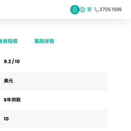
繁
3705 1599
身故賠償
風險詳情
9.2 / 10
美元
5年供款
10