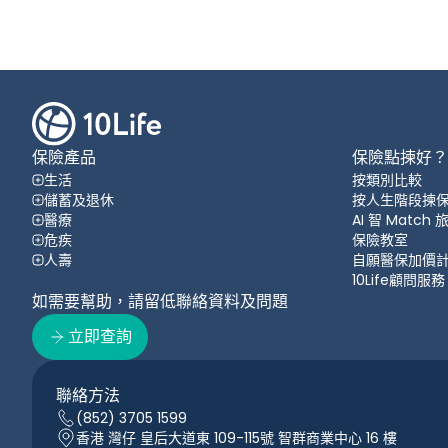
保險產品
保險點揀好？
生活
按類別比較
儲蓄及退休
按人生階段揀
醫療
AI 智 Match
危疾
保險教室
人壽
自願醫保加價
10Life顧問服務
如需要幫助，請留低聯絡資料及問題
立即查詢
聯絡方法
(852) 3705 1599
香港 灣仔 皇后大道東 109-115號 智群商業中心 16 樓