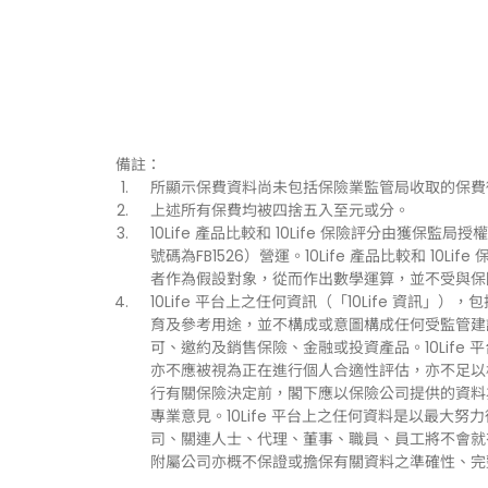
備註：
所顯示保費資料尚未包括保險業監管局收取的保費
上述所有保費均被四捨五入至元或分。
10Life 產品比較和 10Life 保險評分由獲保監局授權持
號碼為FB1526）營運。10Life 產品比較和 1
者作為假設對象，從而作出數學運算，並不受與保
10Life 平台上之任何資訊（「10Life 資
育及參考用途，並不構成或意圖構成任何受監管建
可、邀約及銷售保險、金融或投資產品。10Life
亦不應被視為正在進行個人合適性評估，亦不足以
行有關保險決定前，閣下應以保險公司提供的資料
專業意見。10Life 平台上之任何資料是以最大努
司、關連人士、代理、董事、職員、員工將不會就有關
附屬公司亦概不保證或擔保有關資料之準確性、完