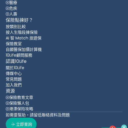
醫療
危疾
人壽
保險點揀好？
按類別比較
按人生階段揀保險
AI 智 Match 旅遊保
保險教室
自願醫保加價計算機
10Life顧問服務
認識10Life
關於10Life
傳媒中心
常見問題
加入我們
資源
保險教育文章
保險懶人包
港漂保险攻略
如需要幫助，請留低聯絡資料及問題
立即查詢