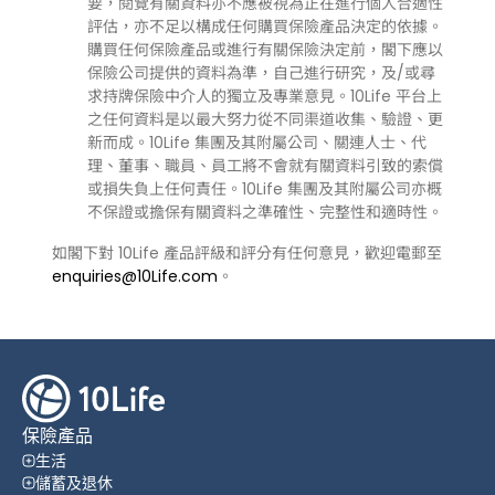
要，閱覽有關資料亦不應被視為正在進行個人合適性
評估，亦不足以構成任何購買保險產品決定的依據。
購買任何保險產品或進行有關保險決定前，閣下應以
保險公司提供的資料為準，自己進行研究，及/或尋
求持牌保險中介人的獨立及專業意見。10Life 平台上
之任何資料是以最大努力從不同渠道收集、驗證、更
新而成。10Life 集團及其附屬公司、關連人士、代
理、董事、職員、員工將不會就有關資料引致的索償
或損失負上任何責任。10Life 集團及其附屬公司亦概
不保證或擔保有關資料之準確性、完整性和適時性。
如閣下對 10Life 產品評級和評分有任何意見，歡迎電郵至
enquiries@10Life.com
。
保險產品
生活
儲蓄及退休