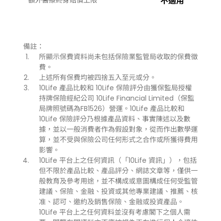
額外醫療終身賠償上限
不適用
備註：
所顯示保費資料尚未包括保險業監管局收取的保費徵
費。
上述所有保費均被四捨五入至元或分。
10Life 產品比較和 10Life 保險評分由獲保監局授權
持牌保險經紀公司 10Life Financial Limited（保監
局牌照號碼為FB1526）營運。10Life 產品比較和
10Life 保險評分乃根據產品資料、事實陳述以及數
據，並以一般消費者作為假設對象，從而作出數學運
算，並不受與保險公司任何形式之合作或所獲得費用
影響。
10Life 平台上之任何資訊（「10Life 資訊」），包括
但不限於產品比較、產品評分、網誌文章等，僅供一
般教育及參考用途，並不構成或意圖構成任何受監管
建議、保險、金融、投資或其他專業建議、推薦、核
准、認可、邀約及銷售保險、金融或投資產品。
10Life 平台上之任何資料並沒有考慮閣下之個人需