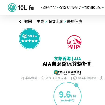
保險產品
保險點揀好？
認識10Life
返回
主頁
>
保險比較
>
醫療保險
友邦香港 | AIA
AIA自願醫保尊耀計劃
5星保險 (自願醫保)
半私家房
全球（美國以外）
靈活自願醫保
9.6
/ 10
10Life評分