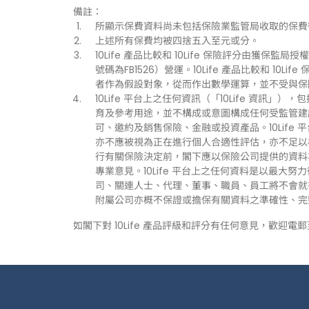
備註：
所顯示保費資料尚未包括保險業監管局收取的保費
上述所有保費均被四捨五入至元或分。
10Life 產品比較和 10Life 保險評分由獲保監局授權持
號碼為FB1526）營運。10Life 產品比較和 1
者作為假設對象，從而作出數學運算，並不受與保
10Life 平台上之任何資訊（「10Life 資
育及參考用途，並不構成或意圖構成任何受監管建
可、邀約及銷售保險、金融或投資產品。10Life
亦不應被視為正在進行個人合適性評估，亦不足以
行有關保險決定前，閣下應以保險公司提供的資料
專業意見。10Life 平台上之任何資料是以最大努
司、關連人士、代理、董事、職員、員工將不會就有關
附屬公司亦概不保證或擔保有關資料之準確性、完
如閣下對 10Life 產品評級和評分有任何意見，歡迎電