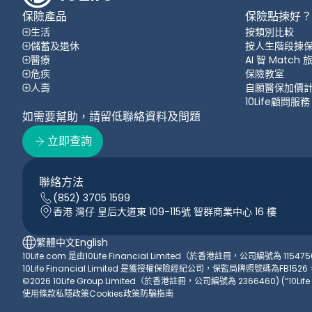
保險產品
保險點揀好？
生活
按類別比較
儲蓄及退休
按人生階段揀
醫療
AI 智 Match
危疾
保險教室
人壽
自願醫保加價
10Life顧問服務
如需要幫助，請留低聯絡資料及問題
立即查詢
聯絡方法
(852) 3705 1599
香港 灣仔 皇后大道東 109-115號 智群商業中心 16 樓
繁體中文
English
10Life.com 是由10Life Financial Limited（於香港註冊，公司編號為 1154750）
10Life Financial Limited 是獲授權保險經紀公司，保監局牌照號碼為FB1
©2026 10Life Group Limited（於香港註冊，公司編號為 2366460) (“10Li
使用條款
私隱政策
Cookies政策
防騙指南