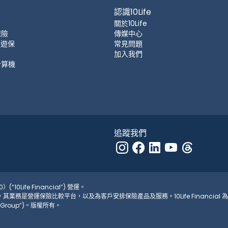
認識10Life
關於10Life
保險
傳媒中心
 旅遊保
常見問題
加入我們
計算機
追蹤我們
(“10Life Financial”) 營運。
526，其業務是營運保險比較平台，以及為客戶安排保險產品及服務。10Life Financial 為 
fe Group”)。版權所有。