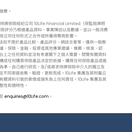
徵費。
牌保險經紀公司 10Life Financial Limited（保監局牌照
0Life 保險評分乃根據產品資料、事實陳述以及數據，並以一般消費
險公司任何形式之合作或所獲得費用影響。
訊」），包括但不限於產品比較、產品評分、網誌文章等，僅供一般教
議、保險、金融、投資或其他專業建議、推薦、核准、認
 平台上之任何資料並沒有考慮閣下之個人需要，閱覽有關資料
構成任何購買保險產品決定的依據。購買任何保險產品或進
為準，自己進行研究，及/或尋求持牌保險中介人的獨立及
力從不同渠道收集、驗證、更新而成。10Life 集團及其附屬公
資料引致的索償或損失負上任何責任。10Life 集團及其
整性和適時性。
郵至
enquiries@10Life.com
。