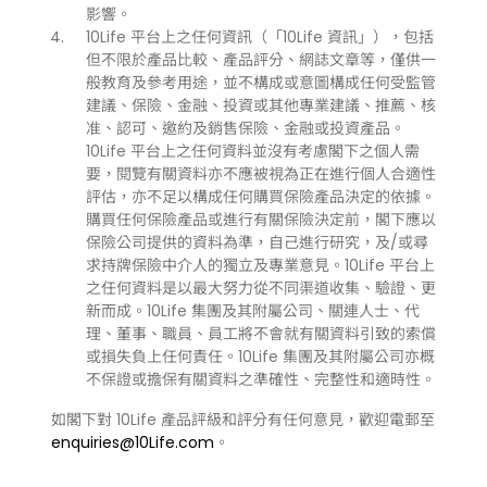
影響。
10Life 平台上之任何資訊（「10Life 資訊」），包括
但不限於產品比較、產品評分、網誌文章等，僅供一
般教育及參考用途，並不構成或意圖構成任何受監管
建議、保險、金融、投資或其他專業建議、推薦、核
准、認可、邀約及銷售保險、金融或投資產品。
10Life 平台上之任何資料並沒有考慮閣下之個人需
要，閱覽有關資料亦不應被視為正在進行個人合適性
評估，亦不足以構成任何購買保險產品決定的依據。
購買任何保險產品或進行有關保險決定前，閣下應以
保險公司提供的資料為準，自己進行研究，及/或尋
求持牌保險中介人的獨立及專業意見。10Life 平台上
之任何資料是以最大努力從不同渠道收集、驗證、更
新而成。10Life 集團及其附屬公司、關連人士、代
理、董事、職員、員工將不會就有關資料引致的索償
或損失負上任何責任。10Life 集團及其附屬公司亦概
不保證或擔保有關資料之準確性、完整性和適時性。
如閣下對 10Life 產品評級和評分有任何意見，歡迎電郵至
enquiries@10Life.com
。