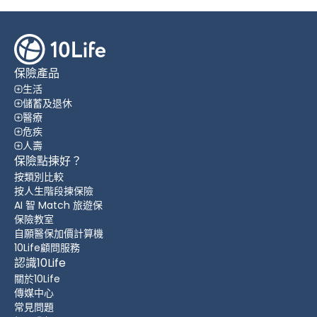
保險產品
生活
儲蓄及退休
醫療
危疾
人壽
保險點揀好？
按類別比較
按人生階段揀保險
AI 智 Match 旅遊保
保險教室
自願醫保加價計算機
10Life顧問服務
認識10Life
關於10Life
傳媒中心
常見問題