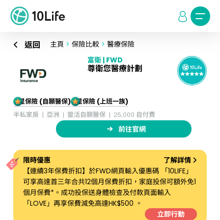
返回
主頁
>
保險比較
>
醫療保險
富衛 | FWD
尊衛您醫療計劃
5星保險 (自願醫保)
5星保險 (上班一族)
半私家房
亞洲
靈活自願醫保
25,000 自付費
前往官網
限時優惠
了解詳情
【連續3年保費折扣】於FWD網頁輸入優惠碼 「10LIFE」
可享高達首三年合共12個月保費折扣，家庭投保可額外免1
個月保費*。成功投保送身體檢查及付款頁面輸入
「LOVE」再享保費減免高達HK$500 。
立即行動