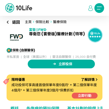
返回
主頁
>
保險比較
>
醫療保險
富衛 | FWD
尊衛您 (寰譽版)醫療計劃 (特等)
5星保險 (自願醫保)
半私家房
全球（美國以外）
靈活自願醫保
25,000 自付費
立即投保
限時優惠
了解詳情
成功投保可享高達首個保單年度6個月¹ + 第二個保單年度
4個月² + 第三個保單年度3個月²保費折扣
立即行動
概括
各傷病的預計保障
基本計劃的賠償上限