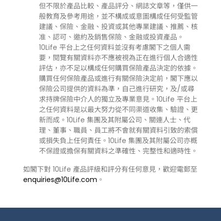
但不限於產品比較、產品評分、網誌文章等，僅供一
般教育及參考用途，並不構成或意圖構成任何受監管
建議、保險、金融、投資或其他專業建議、推薦、核
准、認可、邀約及銷售保險、金融或投資產品。
10Life 平台上之任何資料並沒有考慮閣下之個人需
要，閱覽有關資料亦不應被視為正在進行個人合適性
評估，亦不足以構成任何購買保險產品決定的依據。
購買任何保險產品或進行有關保險決定前，閣下應以
保險公司提供的資料為準，自己進行研究，及/或尋
求持牌保險中介人的獨立及專業意見。10Life 平台上
之任何資料是以最大努力從不同渠道收集、驗證、更
新而成。10Life 集團及其附屬公司、關連人士、代
理、董事、職員、員工將不會就有關資料引致的索償
或損失負上任何責任。10Life 集團及其附屬公司亦概
不保證或擔保有關資料之準確性、完整性和適時性。
如閣下對 10Life 產品評級和評分有任何意見，歡迎電郵至
enquiries@10Life.com
。