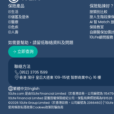
保險產品
保險點揀好？
生活
按類別比較
儲蓄及退休
按人生階段揀
醫療
AI 智 Match
危疾
保險教室
人壽
自願醫保加價
10Life顧問服務
如需要幫助，請留低聯絡資料及問題
立即查詢
聯絡方法
(852) 3705 1599
香港 灣仔 皇后大道東 109-115號 智群商業中心 16 樓
繁體中文
English
10Life.com 是由10Life Financial Limited（於香港註冊，公司編號為 1154750）
10Life Financial Limited 是獲授權保險經紀公司，保監局牌照號碼為FB1
©2026 10Life Group Limited（於香港註冊，公司編號為 2366460) (“10Li
使用條款
私隱政策
Cookies政策
防騙指南