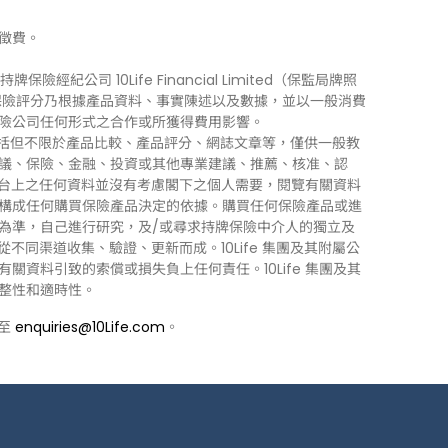
徵費。
牌保險經紀公司 10Life Financial Limited（保監局牌照
0Life 保險評分乃根據產品資料、事實陳述以及數據，並以一般消費
險公司任何形式之合作或所獲得費用影響。
訊」），包括但不限於產品比較、產品評分、網誌文章等，僅供一般教
議、保險、金融、投資或其他專業建議、推薦、核准、認
 平台上之任何資料並沒有考慮閣下之個人需要，閱覽有關資料
構成任何購買保險產品決定的依據。購買任何保險產品或進
為準，自己進行研究，及/或尋求持牌保險中介人的獨立及
力從不同渠道收集、驗證、更新而成。10Life 集團及其附屬公
資料引致的索償或損失負上任何責任。10Life 集團及其
整性和適時性。
郵至
enquiries@10Life.com
。