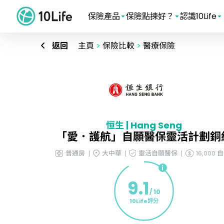
保險產品
保險點揀好？
認識10Life
返回
主頁
>
保險比較
>
醫療保險
恒生 | Hang Seng
「愛．護航」自願醫保靈活計劃銅
普通房
大中華
靈活自願醫保
16,000
9.1
/ 10
10Life評分