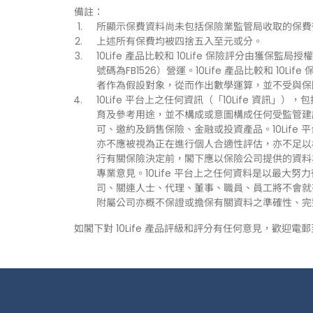
備註：
所顯示保費資料尚未包括保險業監管局收取的保費
上述所有保費均被四捨五入至元或分。
10Life 產品比較和 10Life 保險評分由獲保監局授權持
號碼為FB1526）營運。10Life 產品比較和 1
者作為假設對象，從而作出數學運算，並不受與保
10Life 平台上之任何資訊（「10Life 資
育及參考用途，並不構成或意圖構成任何受監管建
可、邀約及銷售保險、金融或投資產品。10Life
亦不應被視為正在進行個人合適性評估，亦不足以
行有關保險決定前，閣下應以保險公司提供的資料
專業意見。10Life 平台上之任何資料是以最大努
司、關連人士、代理、董事、職員、員工將不會就有關
附屬公司亦概不保證或擔保有關資料之準確性、完
如閣下對 10Life 產品評級和評分有任何意見，歡迎電