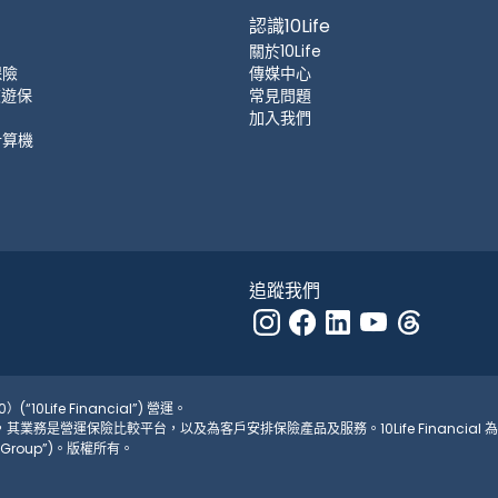
認識10Life
關於10Life
保險
傳媒中心
 旅遊保
常見問題
加入我們
計算機
追蹤我們
(“10Life Financial”) 營運。
526，其業務是營運保險比較平台，以及為客戶安排保險產品及服務。10Life Financial 為 
fe Group”)。版權所有。