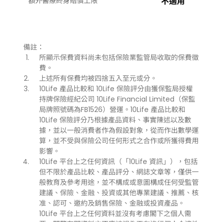
額外醫療終身賠償上限
不適用
備註：
所顯示保費資料尚未包括保險業監管局收取的保費徵
費。
上述所有保費均被四捨五入至元或分。
10Life 產品比較和 10Life 保險評分由獲保監局授權
持牌保險經紀公司 10Life Financial Limited（保監
局牌照號碼為FB1526）營運。10Life 產品比較和
10Life 保險評分乃根據產品資料、事實陳述以及數
據，並以一般消費者作為假設對象，從而作出數學運
算，並不受與保險公司任何形式之合作或所獲得費用
影響。
10Life 平台上之任何資訊（「10Life 資訊」），包括
但不限於產品比較、產品評分、網誌文章等，僅供一
般教育及參考用途，並不構成或意圖構成任何受監管
建議、保險、金融、投資或其他專業建議、推薦、核
准、認可、邀約及銷售保險、金融或投資產品。
10Life 平台上之任何資料並沒有考慮閣下之個人需