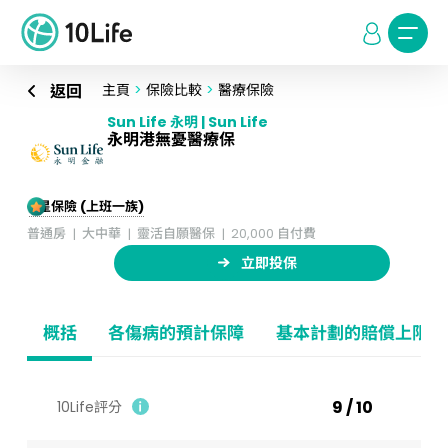
返回
主頁
>
保險比較
>
醫療保險
Sun Life 永明 | Sun Life
永明港無憂醫療保
5星保險 (上班一族)
普通房
大中華
靈活自願醫保
20,000 自付費
立即投保
概括
各傷病的預計保障
基本計劃的賠償上限
9 / 10
10Life評分