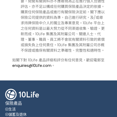
要，閱覽有關資料亦不應被視為正在進行個人合適性
評估，亦不足以構成任何購買保險產品決定的依據。
購買任何保險產品或進行有關保險決定前，閣下應以
保險公司提供的資料為準，自己進行研究，及/或尋
求持牌保險中介人的獨立及專業意見。10Life 平台上
之任何資料是以最大努力從不同渠道收集、驗證、更
新而成。10Life 集團及其附屬公司、關連人士、代
理、董事、職員、員工將不會就有關資料引致的索償
或損失負上任何責任。10Life 集團及其附屬公司亦概
不保證或擔保有關資料之準確性、完整性和適時性。
如閣下對 10Life 產品評級和評分有任何意見，歡迎電郵至
enquiries@10Life.com
。
保險產品
生活
儲蓄及退休