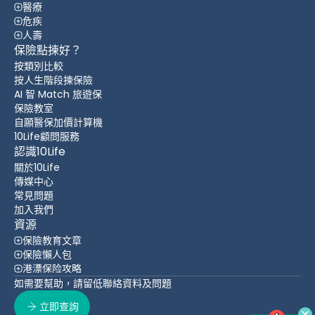
醫療
危疾
人壽
保險點揀好？
按類別比較
按人生階段揀保險
AI 智 Match 旅遊保
保險教室
自願醫保加價計算機
10Life顧問服務
認識10Life
關於10Life
傳媒中心
常見問題
加入我們
資源
保險教育文章
保險懶人包
港漂保险攻略
如需要幫助，請留低聯絡資料及問題
立即查詢