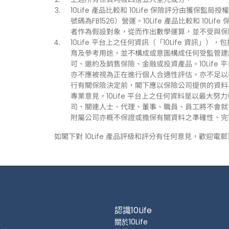
10Life 產品比較和 10Life 保險評分由獲保監局授權持
號碼為FB1526）營運。10Life 產品比較和 1
者作為假設對象，從而作出數學運算，並不受與保
10Life 平台上之任何資訊（「10Life 資
育及參考用途，並不構成或意圖構成任何受監管建
可、邀約及銷售保險、金融或投資產品。10Life
亦不應被視為正在進行個人合適性評估，亦不足以
行有關保險決定前，閣下應以保險公司提供的資料
專業意見。10Life 平台上之任何資料是以最大努
司、關連人士、代理、董事、職員、員工將不會就有關
附屬公司亦概不保證或擔保有關資料之準確性、完
如閣下對 10Life 產品評級和評分有任何意見，歡迎電
認識10Life
關於10Life