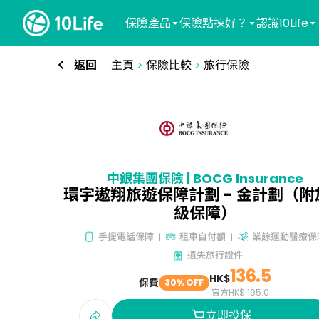
保險產品
保險點揀好？
認識10Life
返回
主頁
>
保險比較
>
旅行保險
中銀集團保險 | BOCG Insurance
環宇遨翔旅遊保障計劃 - 金計劃（附
級保障）
手提電話保障
租車自付額
業餘運動醫療保
遺失旅行證件
136.5
HK$
保費
30% OFF
官方
HK$ 195.0
立即投保