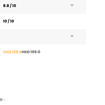
8.8 / 10
10 / 10
HKD 136.5
HKD 195.0
費。