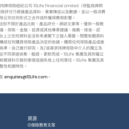
牌保險經紀公司 10Life Financial Limited（保監局牌照
0Life 保險評分乃根據產品資料、事實陳述以及數據，並以一般消費
險公司任何形式之合作或所獲得費用影響。
訊」），包括但不限於產品比較、產品評分、網誌文章等，僅供一般教
議、保險、金融、投資或其他專業建議、推薦、核准、認
 平台上之任何資料並沒有考慮閣下之個人需要，閱覽有關資料
構成任何購買保險產品決定的依據。購買任何保險產品或進
為準，自己進行研究，及/或尋求持牌保險中介人的獨立及
力從不同渠道收集、驗證、更新而成。10Life 集團及其附屬公
資料引致的索償或損失負上任何責任。10Life 集團及其
整性和適時性。
郵至
enquiries@10Life.com
。
資源
保險教育文章