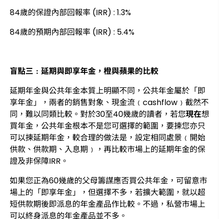
84歲的保證內部回報率 (IRR) : 1.3%
84歲的預期內部回報率 (IRR) : 5.4%
盲點三﹕延期與即享年金，橙與蘋果的比較
延期年金與公共年金本質上明顯不同，公共年金屬於「即
享年金」，兩者的銷售對象、現金流﹙cashflow﹚截然不
同，難以同類比較。對於30至40幾歲的讀者，若您
現在
想
買年金，公共年金根本不是您可選擇的範圍，要揀您亦只
可以揀延期年金，較合理的做法是，設定相同處景﹙開始
供款、供款期、入息期﹚，再比較市場上的延期年金的保
證及非保障IRR。
如果您正為60幾歲的父母籌謀應否買公共年金，可留意市
場上的「即享年金」，但選擇不多，若擴大範圍，就以超
短供款期後即派息的年金產品作比較。不過，私營市場上
可以終身派息的年金產品並不多。