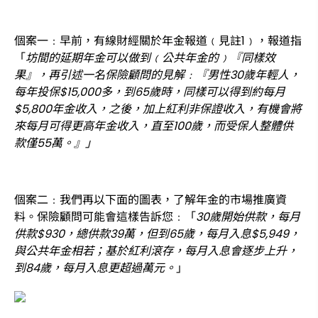
個案一﹕早前，有線財經關於年金報道﹙見註1﹚，報道指
「
坊間的延期年金可以做到﹙公共年金的﹚『同樣效
果』，再引述一名保險顧問的見解﹕『男性30歲年輕人，
每年投保$15,000多，到65歲時，同樣可以得到約每月
$5,800年金收入，之後，加上紅利非保證收入，有機會將
來每月可得更高年金收入，直至100歲，而受保人整體供
款僅55萬。』」
個案二﹕我們再以下面的圖表，了解年金的市場推廣資
料。保險顧問可能會這樣告訴您﹕「
30歲開始供款，每月
供款$930，總供款39萬，但到65歲，每月入息$5,949，
與公共年金相若；基於紅利滾存，每月入息會逐步上升，
到84歲，每月入息更超過萬元。
」