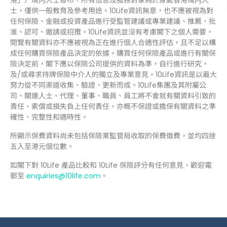
士，僅供一般教育及參考用途。10Life資訊無意，也不應被視為對
任何保險、金融或投資產品進行受監管建議或專業建議、推薦、批
准、認可、邀請或招攬。10Life資訊並沒有考慮閣下之個人需要，
閱覽有關資料亦不應被視為正在進行個人合適性評估，且不足以構
成任何購買保險產品決定的依據。購買任何保險產品或進行有關保
險決定前，閣下應以保險公司提供的資料為準，自行進行研究，
及/或尋求持牌保險中介人的獨立及專業意見。10Life資訊是以最大
努力從不同渠道收集、驗證、更新而成。10Life集團及其附屬公
司、關連人士、代理、董事、職員、員工將不會就有關資料引致的
責任、索償或損失負上任何責任，亦概不保證或擔保有關資料之準
確性、完整性和適時性。
所顯示保費資料尚未包括保險業監管局收取的保費徵費，並均四捨
五入至港元個位數。
如閣下對 10Life 產品比較和 10Life 保險評分有任何意見，歡迎電
郵至
enquiries@10life.com
。