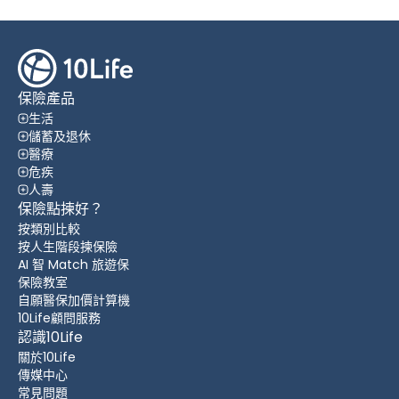
保險產品
生活
儲蓄及退休
醫療
危疾
人壽
保險點揀好？
按類別比較
按人生階段揀保險
AI 智 Match 旅遊保
保險教室
自願醫保加價計算機
10Life顧問服務
認識10Life
關於10Life
傳媒中心
常見問題