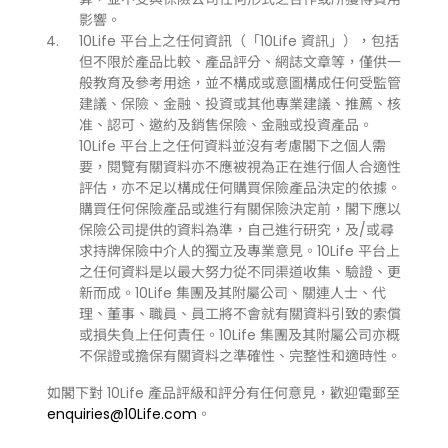
影響。
10Life 平台上之任何資訊（「10Life 資訊」），包括
但不限於產品比較、產品評分、網誌文章等，僅供一
般教育及參考用途，並不構成或意圖構成任何受監管
建議、保險、金融、投資或其他專業建議、推薦、核
准、認可、邀約及銷售保險、金融或投資產品。
10Life 平台上之任何資料並沒有考慮閣下之個人需
要，閱覽有關資料亦不應被視為正在進行個人合適性
評估，亦不足以構成任何購買保險產品決定的依據。
購買任何保險產品或進行有關保險決定前，閣下應以
保險公司提供的資料為準，自己進行研究，及/或尋
求持牌保險中介人的獨立及專業意見。10Life 平台上
之任何資料是以最大努力從不同渠道收集、驗證、更
新而成。10Life 集團及其附屬公司、關連人士、代
理、董事、職員、員工將不會就有關資料引致的索償
或損失負上任何責任。10Life 集團及其附屬公司亦概
不保證或擔保有關資料之準確性、完整性和適時性。
如閣下對 10Life 產品評級和評分有任何意見，歡迎電郵至
enquiries@10Life.com
。