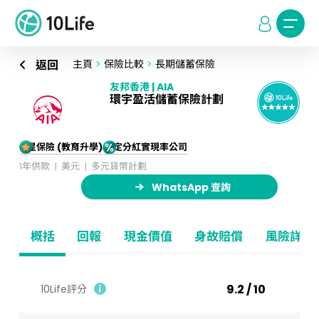
返回
主頁
>
保險比較
>
長期儲蓄保險
友邦香港 | AIA
環宇盈活儲蓄保險計劃
5星保險 (教育升學)
穩定分紅實現率公司
1年供款
美元
多元貨幣計劃
WhatsApp 查詢
概括
回報
現金價值
身故賠償
風險詳情
9.2 / 10
10Life評分