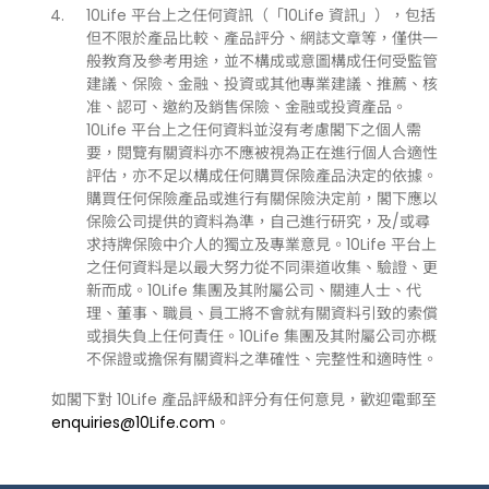
10Life 平台上之任何資訊（「10Life 資訊」），包括
但不限於產品比較、產品評分、網誌文章等，僅供一
般教育及參考用途，並不構成或意圖構成任何受監管
建議、保險、金融、投資或其他專業建議、推薦、核
准、認可、邀約及銷售保險、金融或投資產品。
10Life 平台上之任何資料並沒有考慮閣下之個人需
要，閱覽有關資料亦不應被視為正在進行個人合適性
評估，亦不足以構成任何購買保險產品決定的依據。
購買任何保險產品或進行有關保險決定前，閣下應以
保險公司提供的資料為準，自己進行研究，及/或尋
求持牌保險中介人的獨立及專業意見。10Life 平台上
之任何資料是以最大努力從不同渠道收集、驗證、更
新而成。10Life 集團及其附屬公司、關連人士、代
理、董事、職員、員工將不會就有關資料引致的索償
或損失負上任何責任。10Life 集團及其附屬公司亦概
不保證或擔保有關資料之準確性、完整性和適時性。
如閣下對 10Life 產品評級和評分有任何意見，歡迎電郵至
enquiries@10Life.com
。