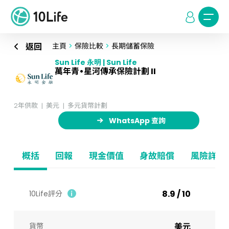
返回
主頁
>
保險比較
>
長期儲蓄保險
Sun Life 永明 | Sun Life
萬年青•星河傳承保險計劃 II
2年供款
美元
多元貨幣計劃
WhatsApp 查詢
概括
回報
現金價值
身故賠償
風險詳情
8.9 / 10
10Life評分
貨幣
美元