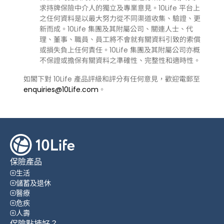
求持牌保險中介人的獨立及專業意見。10Life 平台上
之任何資料是以最大努力從不同渠道收集、驗證、更
新而成。10Life 集團及其附屬公司、關連人士、代
理、董事、職員、員工將不會就有關資料引致的索償
或損失負上任何責任。10Life 集團及其附屬公司亦概
不保證或擔保有關資料之準確性、完整性和適時性。
如閣下對 10Life 產品評級和評分有任何意見，歡迎電郵至
enquiries@10Life.com
。
保險產品
生活
儲蓄及退休
醫療
危疾
人壽
保險點揀好？