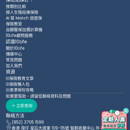
按類別比較
按人生階段揀保險
AI 智 Match 旅遊保
保險教室
自願醫保加價計算機
10Life顧問服務
認識10Life
關於10Life
傳媒中心
常見問題
加入我們
資源
保險教育文章
保險懶人包
港漂保险攻略
如需要幫助，請留低聯絡資料及問題
立即查詢
聯絡方法
(852) 3705 1599
香港 灣仔 皇后大道東 109-115號 智群商業中心 16 樓