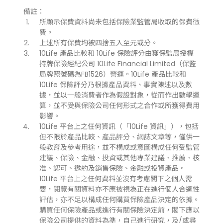
備註：
所顯示保費資料尚未包括保險業監管局收取的保費徵
費。
上述所有保費均被四捨五入至元或分。
10Life 產品比較和 10Life 保險評分由獲保監局授權
持牌保險經紀公司 10Life Financial Limited（保監
局牌照號碼為FB1526）營運。10Life 產品比較和
10Life 保險評分乃根據產品資料、事實陳述以及數
據，並以一般消費者作為假設對象，從而作出數學運
算，並不受與保險公司任何形式之合作或所獲得費用
影響。
10Life 平台上之任何資訊（「10Life 資訊」），包括
但不限於產品比較、產品評分、網誌文章等，僅供一
般教育及參考用途，並不構成或意圖構成任何受監管
建議、保險、金融、投資或其他專業建議、推薦、核
准、認可、邀約及銷售保險、金融或投資產品。
10Life 平台上之任何資料並沒有考慮閣下之個人需
要，閱覽有關資料亦不應被視為正在進行個人合適性
評估，亦不足以構成任何購買保險產品決定的依據。
購買任何保險產品或進行有關保險決定前，閣下應以
保險公司提供的資料為準，自己進行研究，及/或尋