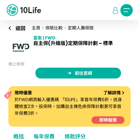
返回
主頁
>
保險比較
>
定期人壽保險
富衛 | FWD
自主保(升級版)定期保障計劃 – 標準
網上核保
前往官網
限時優惠
了解詳情
於FWD網頁輸入優惠碼 「10LIFE」享首年保費6折，送身
體檢查2次。投保時，加購自主揀危疾保障計劃更可享首
年保費3折。
即時報價
概括
每年保費
條款評分