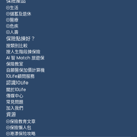
保險產品
生活
儲蓄及退休
醫療
危疾
人壽
保險點揀好？
按類別比較
按人生階段揀保險
AI 智 Match 旅遊保
保險教室
自願醫保加價計算機
10Life顧問服務
認識10Life
關於10Life
傳媒中心
常見問題
加入我們
資源
保險教育文章
保險懶人包
港漂保险攻略