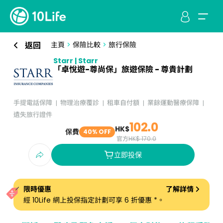
返回
主頁
>
保險比較
>
旅行保險
Starr | Starr
「卓悅遊-尊尚保」旅遊保險 - 尊貴計劃
手提電話保障
物理治療覆診
租車自付額
業餘運動醫療保障
遺失旅行證件
102.0
HK$
保費
40% OFF
官方
HK$ 170.0
立即投保
限時優惠
了解詳情
經 10Life 網上投保指定計劃可享 6 折優惠 *。