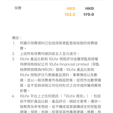
保費
HKD
HKD
102.0
170.0
備註：
所顯示保費資料已包括保險業監管局收取的保費徵
費。
上述所有保費均被四捨五入至元或分。
10Life 產品比較和 10Life 保險評分由獲保監局授權
持牌保險經紀公司 10Life Financial Limited（保監
局牌照號碼為FB1526）營運。10Life 產品比較和
10Life 保險評分乃根據產品資料、事實陳述以及數
據，並以一般消費者作為假設對象，從而作出數學運
算，並不受與保險公司任何形式之合作或所獲得費用
影響。
10Life 平台上之任何資訊（「10Life 資訊」），包括
但不限於產品比較、產品評分、網誌文章等，僅供一
般教育及參考用途，並不構成或意圖構成任何受監管
建議、保險、金融、投資或其他專業建議、推薦、核