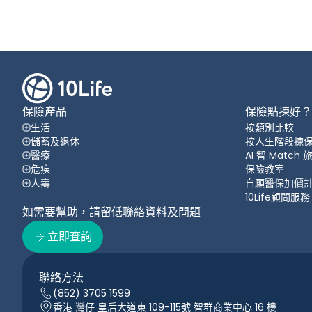
保險產品
保險點揀好？
生活
按類別比較
儲蓄及退休
按人生階段揀
醫療
AI 智 Match
危疾
保險教室
人壽
自願醫保加價
10Life顧問服務
如需要幫助，請留低聯絡資料及問題
立即查詢
聯絡方法
(852) 3705 1599
香港 灣仔 皇后大道東 109-115號 智群商業中心 16 樓