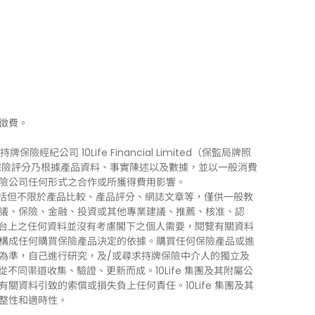
徵費。
牌保險經紀公司 10Life Financial Limited（保監局牌照
0Life 保險評分乃根據產品資料、事實陳述以及數據，並以一般消費
險公司任何形式之合作或所獲得費用影響。
訊」），包括但不限於產品比較、產品評分、網誌文章等，僅供一般教
議、保險、金融、投資或其他專業建議、推薦、核准、認
 平台上之任何資料並沒有考慮閣下之個人需要，閱覽有關資料
構成任何購買保險產品決定的依據。購買任何保險產品或進
為準，自己進行研究，及/或尋求持牌保險中介人的獨立及
力從不同渠道收集、驗證、更新而成。10Life 集團及其附屬公
資料引致的索償或損失負上任何責任。10Life 集團及其
整性和適時性。