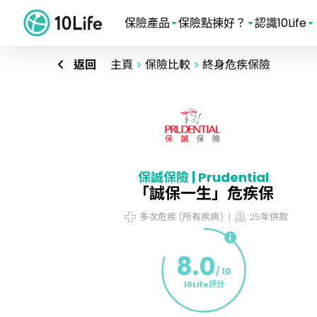
保險產品
保險點揀好？
認識10Life
返回
主頁
>
保險比較
>
終身危疾保險
保誠保險 | Prudential
「誠保一生」危疾保
多次危疾 (所有疾病)
25年供款
8.0
/ 10
10Life評分