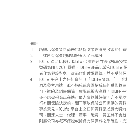
備註：
所顯示保費資料尚未包括保險業監管局收取的保費
上述所有保費均被四捨五入至元或分。
10Life 產品比較和 10Life 保險評分由獲保監局授權持
號碼為FB1526）營運。10Life 產品比較和 1
者作為假設對象，從而作出數學運算，並不受與保
10Life 平台上之任何資訊（「10Life 資
育及參考用途，並不構成或意圖構成任何受監管建
可、邀約及銷售保險、金融或投資產品。10Life
亦不應被視為正在進行個人合適性評估，亦不足以
行有關保險決定前，閣下應以保險公司提供的資料
專業意見。10Life 平台上之任何資料是以最大努
司、關連人士、代理、董事、職員、員工將不會就有關
附屬公司亦概不保證或擔保有關資料之準確性、完