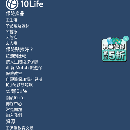
保險產品
生活
儲蓄及退休
醫療
危疾
人壽
保險點揀好？
按類別比較
按人生階段揀保險
AI 智 Match 旅遊保
保險教室
自願醫保加價計算機
10Life顧問服務
認識10Life
關於10Life
傳媒中心
常見問題
加入我們
資源
保險教育文章