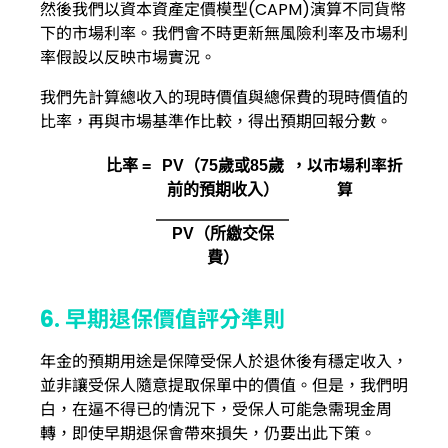
然後我們以資本資產定價模型(CAPM)演算不同貨幣
下的市場利率。我們會不時更新無風險利率及市場利
率假設以反映市場實況。
我們先計算總收入的現時價值與總保費的現時價值的
比率，再與市場基準作比較，得出預期回報分數。
，以市場利率折
比率
=
PV（75歲或85
歲
算
前的預期收入）
PV（
所繳交保
費）
6. 早期退保價值評分準則
年金的預期用途是保障受保人於退休後有穩定收入，
並非讓受保人隨意提取保單中的價值。但是，我們明
白，在逼不得已的情況下，受保人可能急需現金周
轉，即使早期退保會帶來損失，仍要出此下策。