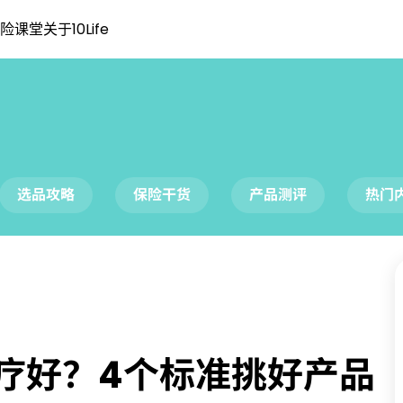
险课堂
关于10Life
选品攻略
保险干货
产品测评
热门
疗好？4个标准挑好产品