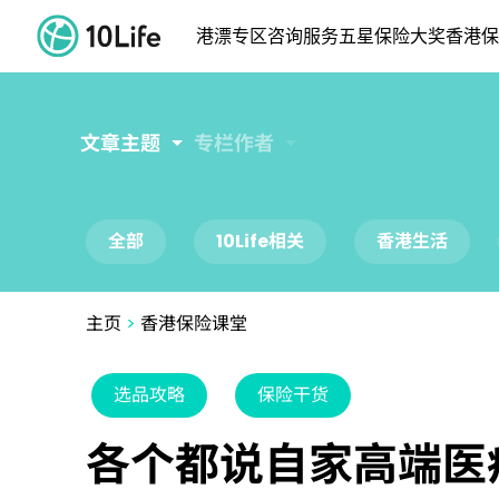
港漂专区
咨询服务
五星保险大奖
香港保
文章主题
专栏作者
全部
10Life相关
香港生活
主页
>
香港保险课堂
选品攻略
保险干货
各个都说自家高端医