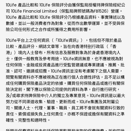
10Life 產品比較和 10Life 保險評分由獲保監局授權持牌保險經紀公
司 10Life Financial Limited（保監局牌照號碼為FB1526）營運。
10Life 產品比較和 10Life 保險評分乃根據產品資料、事實陳述以及
數據，並以一般消費者作為對象，從而作出數學運算，並不受與保
險公司任何形式之合作或所獲得之費用所影響。
10Life平台上之任何資訊（「10Life資訊」），包括但不限於產品
比較、產品評分、網誌文章等，旨在向香港特别行政區（「香
港」）境内人士發布，所有信息及服務對象為於身處香港境内人
士，僅供一般教育及參考用途。10Life資訊無意，也不應被視為對
任何保險、金融或投資產品進行受監管建議或專業建議、推薦、批
准、認可、邀請或招攬。10Life資訊並沒有考慮閣下之個人需要，
閱覽有關資料亦不應被視為正在進行個人合適性評估，且不足以構
成任何購買保險產品決定的依據。購買任何保險產品或進行有關保
險決定前，閣下應以保險公司提供的資料為準，自行進行研究，
及/或尋求持牌保險中介人的獨立及專業意見。10Life資訊是以最大
努力從不同渠道收集、驗證、更新而成。10Life集團及其附屬公
司、關連人士、代理、董事、職員、員工將不會就有關資料引致的
責任、索償或損失負上任何責任，亦概不保證或擔保有關資料之準
確性、完整性和適時性。
所顯示保費資料尚未包括保險業監管局收取的保費徵費，並均四捨