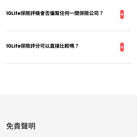
10Life的評級方法是公開，刊登於10Life網站。10Life精算
計算出來，僅供參考，並未考慮消費者的個人需要。
師會因應產品的特點、市場整體質素，不時檢視及修訂評
10Life保險評級會否偏幫任何一間保險公司？
級準則，以確保產品於保險種類中得到合理評分。
10Life保險評級過程專業、獨立，並不會偏幫任何個別保
險公司。保險公司可以了解10Life的評級方法，提高保險
10Life保險評分可以直接比較嗎？
產品的質素，從而爭取較高的產品評級及評分。
對於同一種類的保險產品，10Life的評分可以直接比較。
但對於不同種類的保險產品，由於計算模型、考慮因素不
同，其分數不能直接比較。
免責聲明