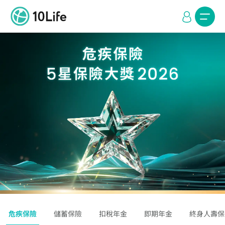
危疾保險
儲蓄保險
扣稅年金
即期年金
終身人壽保