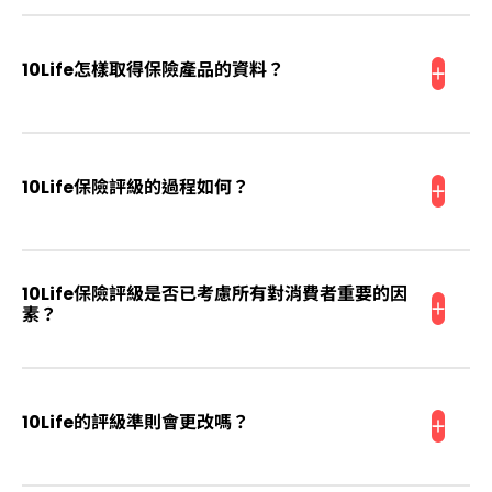
保險產品複雜，條款及細則艱澀，保險公司的市場資訊偏
重銷售，欠缺統一的格式來披露重要的產品資料，令消費
10Life怎樣取得保險產品的資料？
者難以比較。有見及此，10Life訂立統一量度的標準，比
較各保險產品，評分有助提高保險透明度，讓消費者較容
易比較保險產品，作出決定。
為了盡量搜羅市場上的保險產品，10Life 會從不同途徑取
得保險產品的資料，包括但不限於保險公司的官方網站、
10Life保險評級的過程如何？
持牌保險顧問﹙代理及經紀﹚、或直接從保險公司得到有
關資料等。
10Life會定期主動收集香港市場上不同的產品資訊，亦有
保險公司通知我們其產品的發佈及更新情況。10Life精算
10Life保險評級是否已考慮所有對消費者重要的因
師會分析產品，並按照既定的評級準則，為產品評分。我
素？
們會將保險評級及產品評分定時發佈於10Life網站，供消
費者免費瀏覽。
10Life以消費者重要的因素為保險產品評分。不過，當選
擇保險產品時，消費者需考慮很多事情。10Life保險評級
10Life的評級準則會更改嗎？
並沒有考慮一些難以量化的因素，如品牌偏好、市場佔有
率、口碑、服務質素、索償方便程度等。另外，每位消費
者的需要均有所不同，10Life保險評分乃基於一般性情況