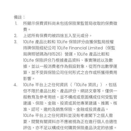
備註：
所顯示保費資料尚未包括保險業監管局收取的保費徵
費。
上述所有保費均被四捨五入至元或分。
10Life 產品比較和 10Life 保險評分由獲保監局授權
持牌保險經紀公司 10Life Financial Limited（保監
局牌照號碼為FB1526）營運。10Life 產品比較和
10Life 保險評分乃根據產品資料、事實陳述以及數
據，並以一般消費者作為假設對象，從而作出數學運
算，並不受與保險公司任何形式之合作或所獲得費用
影響。
10Life 平台上之任何資訊（「10Life 資訊」），包括
但不限於產品比較、產品評分、網誌文章等，僅供一
般教育及參考用途，並不構成或意圖構成任何受監管
建議、保險、金融、投資或其他專業建議、推薦、核
准、認可、邀約及銷售保險、金融或投資產品。
10Life 平台上之任何資料並沒有考慮閣下之個人需
要，閱覽有關資料亦不應被視為正在進行個人合適性
評估，亦不足以構成任何購買保險產品決定的依據。