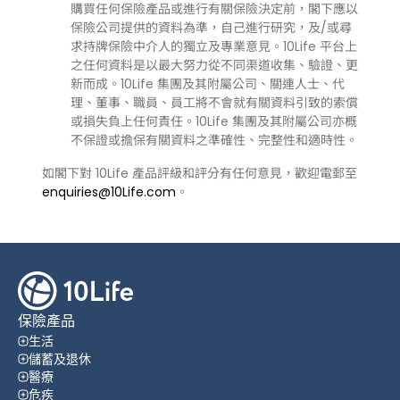
購買任何保險產品或進行有關保險決定前，閣下應以
保險公司提供的資料為準，自己進行研究，及/或尋
求持牌保險中介人的獨立及專業意見。10Life 平台上
之任何資料是以最大努力從不同渠道收集、驗證、更
新而成。10Life 集團及其附屬公司、關連人士、代
理、董事、職員、員工將不會就有關資料引致的索償
或損失負上任何責任。10Life 集團及其附屬公司亦概
不保證或擔保有關資料之準確性、完整性和適時性。
如閣下對 10Life 產品評級和評分有任何意見，歡迎電郵至
enquiries@10Life.com
。
保險產品
生活
儲蓄及退休
醫療
危疾