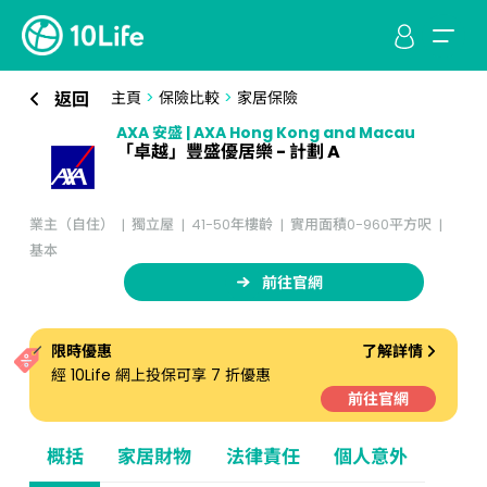
返回
主頁
>
保險比較
>
家居保險
AXA 安盛 | AXA Hong Kong and Macau
「卓越」豐盛優居樂 - 計劃 A
業主（自住）
獨立屋
41-50年樓齡
實用面積0-960平方呎
基本
前往官網
限時優惠
了解詳情
經 10Life 網上投保可享 7 折優惠
前往官網
概括
家居財物
法律責任
個人意外