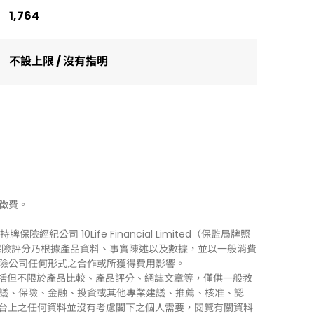
1,764
不設上限 / 沒有指明
徵費。
牌保險經紀公司 10Life Financial Limited（保監局牌照
0Life 保險評分乃根據產品資料、事實陳述以及數據，並以一般消費
險公司任何形式之合作或所獲得費用影響。
訊」），包括但不限於產品比較、產品評分、網誌文章等，僅供一般教
議、保險、金融、投資或其他專業建議、推薦、核准、認
 平台上之任何資料並沒有考慮閣下之個人需要，閱覽有關資料