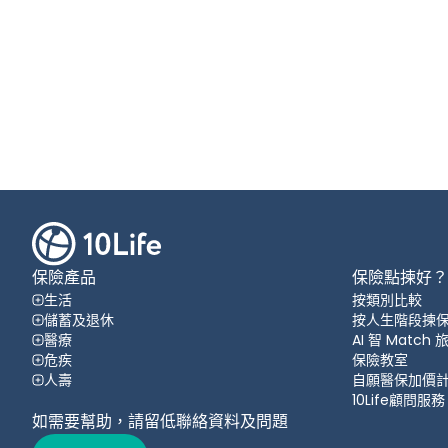
保險產品
保險點揀好？
生活
按類別比較
儲蓄及退休
按人生階段揀
醫療
AI 智 Match
危疾
保險教室
人壽
自願醫保加價
10Life顧問服務
如需要幫助，請留低聯絡資料及問題