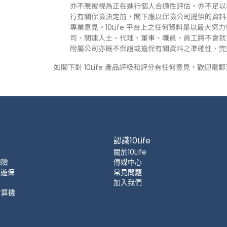
亦不應被視為正在進行個人合適性評估，亦不足以
行有關保險決定前，閣下應以保險公司提供的資料
專業意見。10Life 平台上之任何資料是以最大努
司、關連人士、代理、董事、職員、員工將不會就有關
附屬公司亦概不保證或擔保有關資料之準確性、完
如閣下對 10Life 產品評級和評分有任何意見，歡迎電
認識10Life
關於10Life
保險
傳媒中心
 旅遊保
常見問題
加入我們
計算機