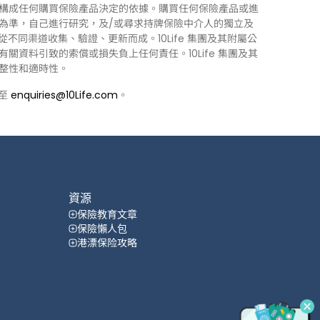
構成任何購買保險產品決定的依據。購買任何保險產品或進
為準，自己進行研究，及/或尋求持牌保險中介人的獨立及
力從不同渠道收集、驗證、更新而成。10Life 集團及其附屬公
資料引致的索償或損失負上任何責任。10Life 集團及其
整性和適時性。
郵至
enquiries@10Life.com
。
資源
保險教育文章
保險懶人包
港漂保险攻略