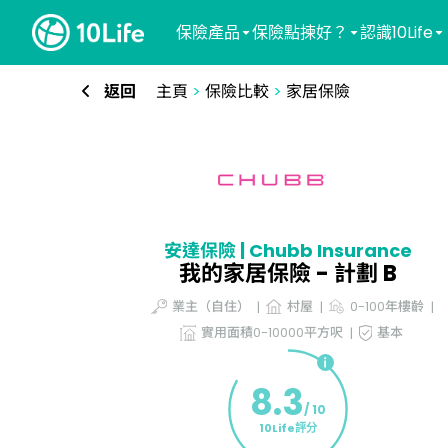
保險產品
保險點揀好？
認識10Life
返回
主頁
>
保險比較
>
家居保險
安達保險 | Chubb Insurance
我的家居保險 - 計劃 B
業主（自住）
村屋
0-100年樓齡
實用面積0-10000平方呎
基本
8.3
/ 10
10Life評分