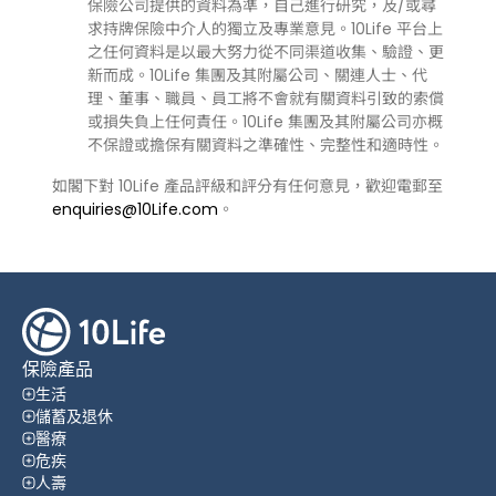
保險公司提供的資料為準，自己進行研究，及/或尋
求持牌保險中介人的獨立及專業意見。10Life 平台上
之任何資料是以最大努力從不同渠道收集、驗證、更
新而成。10Life 集團及其附屬公司、關連人士、代
理、董事、職員、員工將不會就有關資料引致的索償
或損失負上任何責任。10Life 集團及其附屬公司亦概
不保證或擔保有關資料之準確性、完整性和適時性。
如閣下對 10Life 產品評級和評分有任何意見，歡迎電郵至
enquiries@10Life.com
。
保險產品
生活
儲蓄及退休
醫療
危疾
人壽