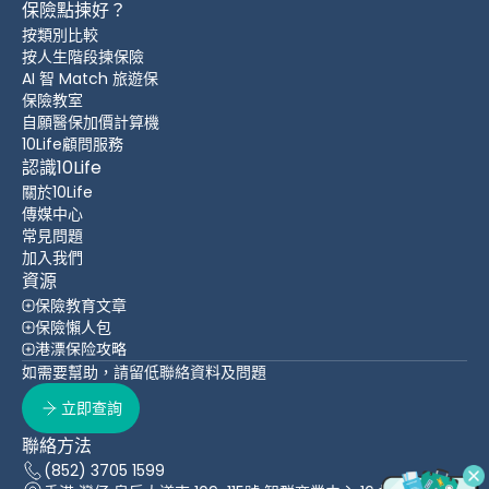
保險點揀好？
按類別比較
按人生階段揀保險
AI 智 Match 旅遊保
保險教室
自願醫保加價計算機
10Life顧問服務
認識10Life
關於10Life
傳媒中心
常見問題
加入我們
資源
保險教育文章
保險懶人包
港漂保险攻略
如需要幫助，請留低聯絡資料及問題
立即查詢
聯絡方法
(852) 3705 1599