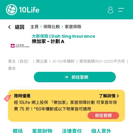
返回
主頁
>
保險比較
>
家居保險
大新保險 | Dah Sing Insurance
樂加家 - 計劃 A
業主（自住）
獨立屋
41-50年樓齡
實用面積1601-2000平方呎
基本
前往官網
限時優惠
了解詳情
經 10Life 網上投保 「樂加家」家居保障計劃 可享首年保
費 75 折！*60年樓齡或以下物業皆可適用
前往官網
概括
家居財物
法律責任
個人意外