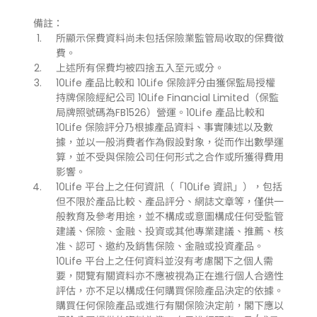
備註：
所顯示保費資料尚未包括保險業監管局收取的保費徵
費。
上述所有保費均被四捨五入至元或分。
10Life 產品比較和 10Life 保險評分由獲保監局授權
持牌保險經紀公司 10Life Financial Limited（保監
局牌照號碼為FB1526）營運。10Life 產品比較和
10Life 保險評分乃根據產品資料、事實陳述以及數
據，並以一般消費者作為假設對象，從而作出數學運
算，並不受與保險公司任何形式之合作或所獲得費用
影響。
10Life 平台上之任何資訊（「10Life 資訊」），包括
但不限於產品比較、產品評分、網誌文章等，僅供一
般教育及參考用途，並不構成或意圖構成任何受監管
建議、保險、金融、投資或其他專業建議、推薦、核
准、認可、邀約及銷售保險、金融或投資產品。
10Life 平台上之任何資料並沒有考慮閣下之個人需
要，閱覽有關資料亦不應被視為正在進行個人合適性
評估，亦不足以構成任何購買保險產品決定的依據。
購買任何保險產品或進行有關保險決定前，閣下應以