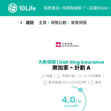
保險產品
保險點揀好？
認識10Life
返回
主頁
>
保險比較
>
家居保險
大新保險 | Dah Sing Insurance
樂加家 - 計劃 A
租客
多層大廈
0-40年樓齡
實用面積1601-2000平方呎
基本
4.0
/ 10
10Life評分