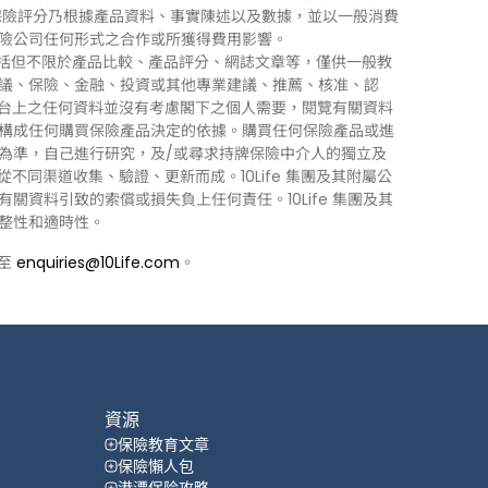
0Life 保險評分乃根據產品資料、事實陳述以及數據，並以一般消費
險公司任何形式之合作或所獲得費用影響。
訊」），包括但不限於產品比較、產品評分、網誌文章等，僅供一般教
議、保險、金融、投資或其他專業建議、推薦、核准、認
 平台上之任何資料並沒有考慮閣下之個人需要，閱覽有關資料
構成任何購買保險產品決定的依據。購買任何保險產品或進
為準，自己進行研究，及/或尋求持牌保險中介人的獨立及
力從不同渠道收集、驗證、更新而成。10Life 集團及其附屬公
資料引致的索償或損失負上任何責任。10Life 集團及其
整性和適時性。
郵至
enquiries@10Life.com
。
資源
保險教育文章
保險懶人包
港漂保险攻略