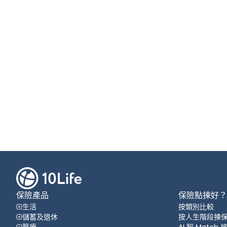
保險產品
保險點揀好？
生活
按類別比較
儲蓄及退休
按人生階段揀
醫療
AI 智 Match