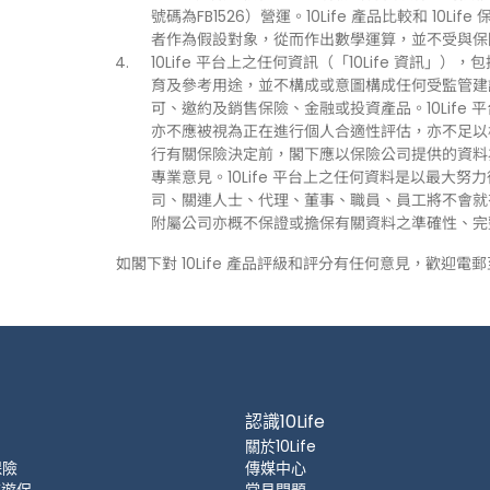
號碼為FB1526）營運。10Life 產品比較和 1
者作為假設對象，從而作出數學運算，並不受與保
10Life 平台上之任何資訊（「10Life 資
育及參考用途，並不構成或意圖構成任何受監管建
可、邀約及銷售保險、金融或投資產品。10Life
亦不應被視為正在進行個人合適性評估，亦不足以
行有關保險決定前，閣下應以保險公司提供的資料
專業意見。10Life 平台上之任何資料是以最大努
司、關連人士、代理、董事、職員、員工將不會就有關
附屬公司亦概不保證或擔保有關資料之準確性、完
如閣下對 10Life 產品評級和評分有任何意見，歡迎電
認識10Life
關於10Life
保險
傳媒中心
 旅遊保
常見問題