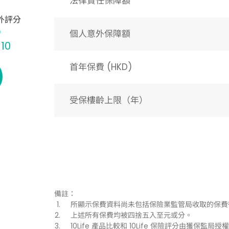
法律責任保障額
外評分
個人意外保障額
 10
首年保費 (HKD)
受保樓齡上限（年）​
備註：
所顯示保費資料尚未包括保險業監管局收取的保費
上述所有保費均被四捨五入至元或分。
10Life 產品比較和 10Life 保險評分由獲保監局授權持