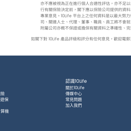
亦不應被視為正在進行個人合適性評估，亦不足以
行有關保險決定前，閣下應以保險公司提供的資料
專業意見。10Life 平台上之任何資料是以最大努
司、關連人士、代理、董事、職員、員工將不會就有關
附屬公司亦概不保證或擔保有關資料之準確性、完
如閣下對 10Life 產品評級和評分有任何意見，歡迎電
認識10Life
關於10Life
保險
傳媒中心
 旅遊保
常見問題
加入我們
計算機