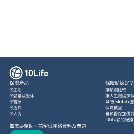
保險產品
保險點揀好？
生活
按類別比較
儲蓄及退休
按人生階段揀
醫療
AI 智 Match
危疾
保險教室
人壽
自願醫保加價
10Life顧問服務
如需要幫助，請留低聯絡資料及問題