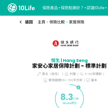
保險產品
保險點揀好？
認識10Life
返回
主頁
>
保險比較
>
家居保險
恒生 | Hang Seng
家安心家居保障計劃 - 標準計劃
業主（自住）
村屋
0-60年樓齡
實用面積551-700平方呎
基本
8.3
/ 10
10Life評分