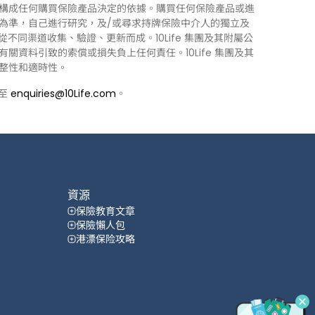
構成任何購買保險產品決定的依據。購買任何保險產品或進
為準，自己進行研究，及/或尋求持牌保險中介人的獨立及
力從不同渠道收集、驗證、更新而成。10Life 集團及其附屬公
資料引致的索償或損失負上任何責任。10Life 集團及其
整性和適時性。
郵至
enquiries@10Life.com
。
資源
保險教育文章
保險懶人包
港漂保险攻略