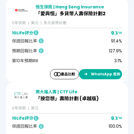
恒生保險 | Hang Seng Insurance
「愛與恒」多貨幣人壽保險計劃2
5年供款
美元
多元貨幣計劃
9.1
10Life評分
/ 10
保證回報比率
91.4%
預期回報比率
127.9%
第10年預期IRR
3.1%
產品比較​
WhatsApp 查詢
周大福人壽 | CTF Life
「按您想」壽險計劃 (卓越版)
6年供款
美元
9.1
10Life評分
/ 10
保證回報比率
100.0%