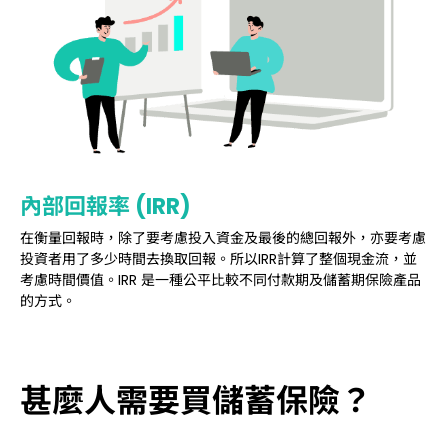
內部回報率 (IRR)
在衡量回報時，除了要考慮投入資金及最後的總回報外，亦要考慮
投資者用了多少時間去換取回報。所以IRR計算了整個現金流，並
考慮時間價值。IRR 是一種公平比較不同付款期及儲蓄期保險產品
的方式。
甚麼人需要買儲蓄保險？