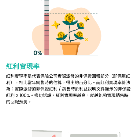
紅利實現率
紅利實現率是代表保險公司實際派發的非保證回報部分（即保單紅
利），相比當年銷售時的估算，得出的百分比。而紅利實現率計法
為：實際派發的非保證紅利 / 銷售時於利益說明文件顯示的非保證
紅利 X 100%。換句話說，紅利實現率越高，就越能夠實現銷售時
的回報預測。