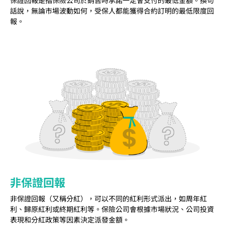
保證回報是指保險公司於銷售時承諾一定會支付的最低金額。換句
話說，無論市場波動如何，受保人都能獲得合約訂明的最低限度回
報。
非保證回報
非保證回報（又稱分紅），可以不同的紅利形式派出，如周年紅
利、歸原紅利或終期紅利等。保險公司會根據市場狀況、公司投資
表現和分紅政策等因素決定派發金額。