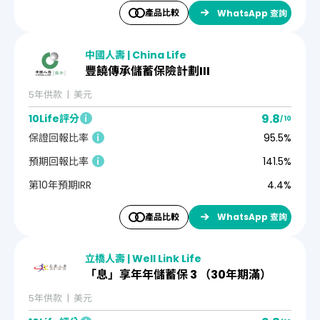
產品比較​
WhatsApp 查詢
中國人壽 | China Life
豐饒傳承儲蓄保險計劃III
5年供款
美元
9.8
10Life評分
/ 10
保證回報比率
95.5%
預期回報比率
141.5%
第10年預期IRR
4.4%
產品比較​
WhatsApp 查詢
立橋人壽 | Well Link Life
「息」享年年儲蓄保 3 （30年期滿）
5年供款
美元