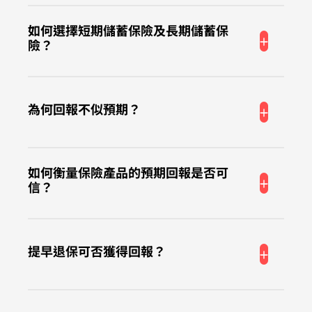
如何選擇短期儲蓄保險及長期儲蓄保
險？
若果希望5年內獲得穩定回報，短期儲蓄保險較容易
達成理財目標；而長期儲蓄保險則用於長遠的理財規
為何回報不似預期？
劃，例如兒女海外留學、退休等。香港的儲蓄保險計
劃多元化，消費者可根據自己的儲蓄目的來投保合適
的儲蓄保險。
長期儲蓄保險設有保證回報及預期回報，而預期回報
受到市場狀況、投資表現及分紅政策等因素影響。
如何衡量保險產品的預期回報是否可
信？
保監局要求保險公司，披露分紅儲蓄保險過去至少5
年的紅利實現率（即實際派發的非保證紅利 / 銷售建
提早退保可否獲得回報？
議書顯示的非保證紅利 x100%），投保人可以參
考。
分紅儲蓄保險通常是長期儲蓄保險計劃。如果在保單