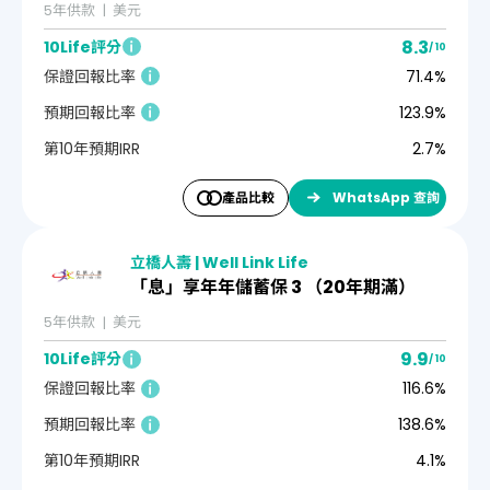
5年供款
美元
8.3
10Life評分
/ 10
保證回報比率
71.4%
預期回報比率
123.9%
第10年預期IRR
2.7%
產品比較​
WhatsApp 查詢
立橋人壽 | Well Link Life
「息」享年年儲蓄保 3 （20年期滿）
5年供款
美元
9.9
10Life評分
/ 10
保證回報比率
116.6%
預期回報比率
138.6%
第10年預期IRR
4.1%