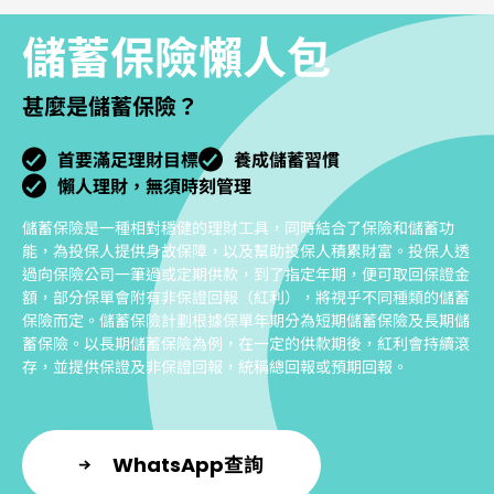
儲蓄保險懶人包
甚麼是儲蓄保險？
首要滿足理財目標
養成儲蓄習慣
懶人理財，無須時刻管理
儲蓄保險是一種相對穩健的理財工具，同時結合了保險和儲蓄功
能，為投保人提供身故保障，以及幫助投保人積累財富。投保人透
過向保險公司一筆過或定期供款，到了指定年期，便可取回保證金
額，部分保單會附有非保證回報（紅利），將視乎不同種類的儲蓄
保險而定。儲蓄保險計劃根據保單年期分為短期儲蓄保險及長期儲
蓄保險。以長期儲蓄保險為例，在一定的供款期後，紅利會持續滾
存，並提供保證及非保證回報，統稱總回報或預期回報。
WhatsApp查詢