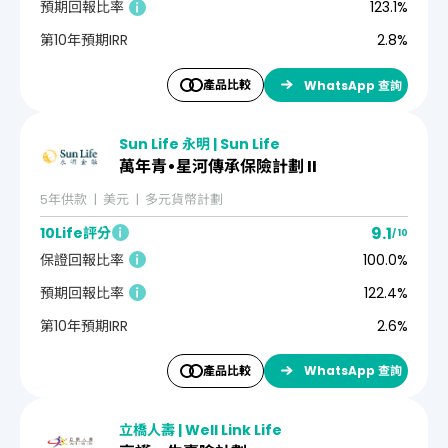
預期回報比率
123.1%
第10年預期IRR
2.8%
產品比較​
WhatsApp 查詢
Sun Life 永明 | Sun Life
萬年青•星河傳承保險計劃 II
5年供款
美元
多元貨幣計劃
9.1
10Life評分
/ 10
保證回報比率
100.0%
預期回報比率
122.4%
第10年預期IRR
2.6%
產品比較​
WhatsApp 查詢
立橋人壽 | Well Link Life