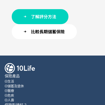
了解評分方法
比較長期儲蓄保險
保險產品
生活
儲蓄及退休
醫療
危疾
人壽